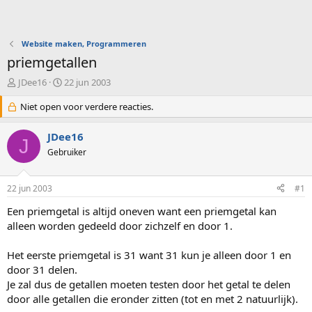
Website maken, Programmeren
priemgetallen
O
S
JDee16
22 jun 2003
n
t
d
Niet open voor verdere reacties.
a
e
r
r
t
JDee16
J
w
d
Gebruiker
e
a
r
t
p
u
22 jun 2003
#1
s
m
t
Een priemgetal is altijd oneven want een priemgetal kan
a
alleen worden gedeeld door zichzelf en door 1.
r
t
Het eerste priemgetal is 31 want 31 kun je alleen door 1 en
e
door 31 delen.
r
Je zal dus de getallen moeten testen door het getal te delen
door alle getallen die eronder zitten (tot en met 2 natuurlijk).