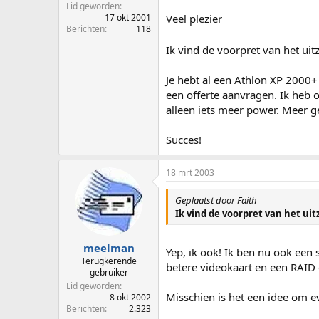
Lid geworden
Veel plezier
17 okt 2001
Berichten
118
Ik vind de voorpret van het uitz
Je hebt al een Athlon XP 2000+ 
een offerte aanvragen. Ik heb 
alleen iets meer power. Meer g
Succes!
18 mrt 2003
Geplaatst door Faith
Ik vind de voorpret van het uit
meelman
Yep, ik ook! Ik ben nu ook een 
Terugkerende
betere videokaart en een RAID c
gebruiker
Lid geworden
Misschien is het een idee om 
8 okt 2002
Berichten
2.323