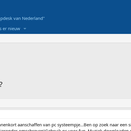
pdesk van Nederland"
s er nieuw
?
nnenkort aanschaffen van pc systeempje...Ben op zoek naar een 
 hieronder omschreven)Gebruik pc voor fun. Muziek downloaden 