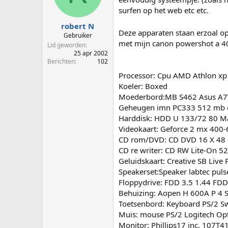
p
u
surfen op het web etc etc.
s
m
t
robert N
Deze apparaten staan erzoal o
a
Gebruiker
met mijn canon powershot a 40
r
Lid geworden
t
25 apr 2002
e
Berichten
102
r
Processor: Cpu AMD Athlon xp
Koeler: Boxed
Moederbord:MB S462 Asus A7
Geheugen imn PC333 512 mb 
Harddisk: HDD U 133/72 80 Ma
Videokaart: Geforce 2 mx 400-6
CD rom/DVD: CD DVD 16 X 48
CD re writer: CD RW Lite-On 5
Geluidskaart: Creative SB Live 
Speakerset:Speaker labtec puls
Floppydrive: FDD 3.5 1.44 FD
Behuizing: Aopen H 600A P 4 
Toetsenbord: Keyboard PS/2 S
Muis: mouse PS/2 Logitech Op
Monitor: Phillips17 inc. 107T4