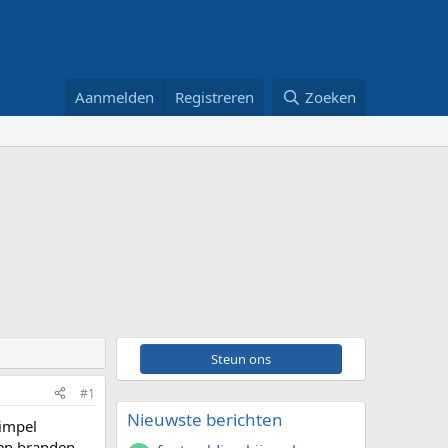
Aanmelden
Registreren
Zoeken
Steun ons
#1
Nieuwste berichten
simpel
en branden,