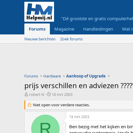
"Dé grootste en gratis computerhel
Forums
Magazine
Handleidingen
Wat i
Nieuwe berichten
Zoek forums
Forums
Hardware
Aankoop of Upgrade
prijs verschillen en adviezen ????
O
S
robert N
18 mrt 2003
n
t
d
Niet open voor verdere reacties.
a
e
r
r
t
18 mrt 2003
w
d
R
e
a
Ben bezig met het kijken en bi
r
t
eenvoudig systeempje. (zoals