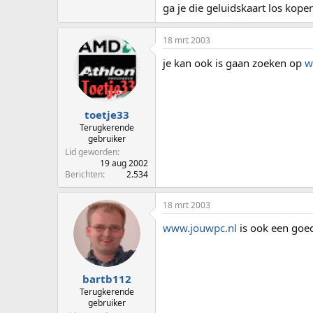
ga je die geluidskaart los kope
18 mrt 2003
je kan ook is gaan zoeken op
w
toetje33
Terugkerende
gebruiker
Lid geworden
19 aug 2002
Berichten
2.534
18 mrt 2003
www.jouwpc.nl
is ook een goed
bartb112
Terugkerende
gebruiker