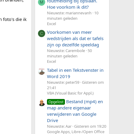
foutmelding bij opslaan.
M
Hoe voorkom ik dit?
Nieuwste: mariannevanh
10
minuten geleden
foto's die ik
Excel
Voorkomen van meer
C
wedstrijden als dat er tafels
zijn op dezelfde speeldag
Nieuwste: Carembole
50
minuten geleden
Excel
Tabel in een Tekstvenster in
Word 2019
Nieuwste: peter59
Gisteren om
21:41
VBA (Visual Basic for Appl.)
Bestand (mp4) en
Opgelost
map andere eigenaar
verwijderen van Google
Drive
Nieuwste: Aar
Gisteren om 19:20
Google Apps, Libre-/Open Office