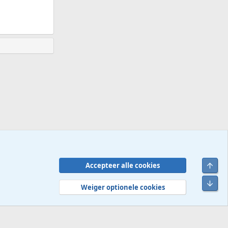
Bove
Accepteer alle cookies
Contact
Voorwaarden en regels
Privacybeleid
Help
R
Onde
S
Weiger optionele cookies
S