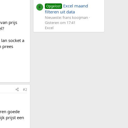
Excel maand
Opgelost
F
filteren uit data
Nieuwste: frans kooijman
van prijs
Gisteren om 17:41
Excel
el?
lan socket a
n prees
#2
veren goede
jk prijst een