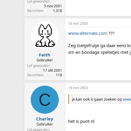
Lid geworden
5 nov 2001
Berichten
1.318
19 mrt 2003
www.alternate.com
???
Zeg toetjefrutje ga daar eens ki
sm en bondage spelletjes met 
Faith
Gebruiker
Lid geworden
17 okt 2001
Berichten
118
19 mrt 2003
C
je kan ook is gaan zoeken op
www.
Charley
het is punt nl
Gebruiker
Lid geworden