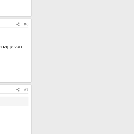
#6
enzij je van
#7