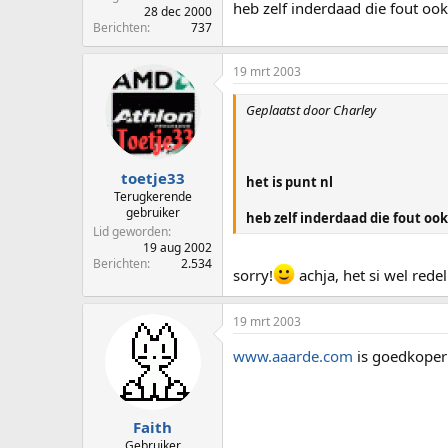
heb zelf inderdaad die fout ook 
28 dec 2000
Berichten
737
19 mrt 2003
Geplaatst door Charley
toetje33
het is punt nl
Terugkerende
gebruiker
heb zelf inderdaad die fout ook
Lid geworden
19 aug 2002
Berichten
2.534
sorry!
achja, het si wel rede
19 mrt 2003
www.aaarde.com
is goedkope
Faith
Gebruiker