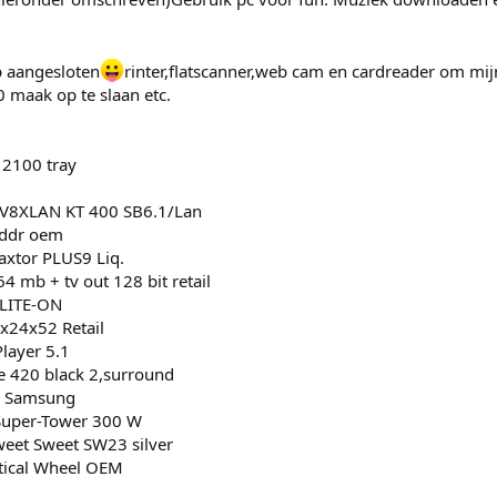
p aangesloten
rinter,flatscanner,web cam en cardreader om mijn 
 maak op te slaan etc.
 2100 tray
V8XLAN KT 400 SB6.1/Lan
ddr oem
xtor PLUS9 Liq.
4 mb + tv out 128 bit retail
 LITE-ON
2x24x52 Retail
Player 5.1
e 420 black 2,surround
D Samsung
Super-Tower 300 W
weet Sweet SW23 silver
tical Wheel OEM
1