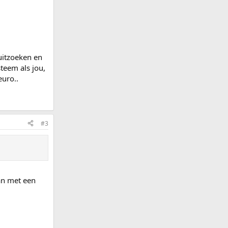
 uitzoeken en
teem als jou,
euro..
#3
dan met een