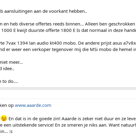
usb aansluitingen aan de voorkant hebben..
en heb diverse offertes reeds binnen... Alleen ben geschrokken 
1000 E kwijt duurste offerte 1800 E Is dat normaal in deze hand
te 7vax 1394 lan audio kt400 mobo. De andere prijst asus a7v8x 
nd er weer een verkoper tegenover mij die MSi mobo de hemel i
iet meer...
 idee..
to do....
jken op
www.aaarde.com
.
En dat is in de goede zin! Aaarde is zeker niet duur en ze le
een uitstekende service! En ze smeren je niks aan. Want natuurli
n... :s