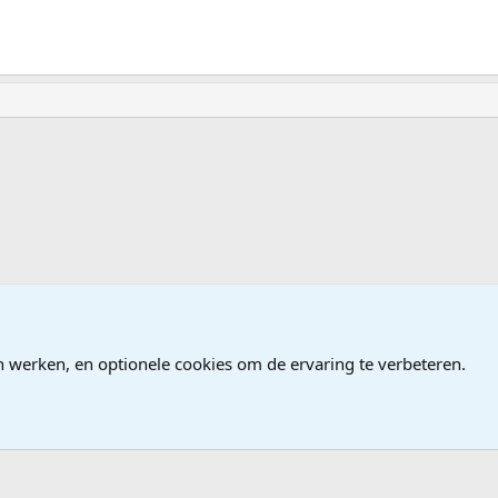
n werken, en optionele cookies om de ervaring te verbeteren.
®
Community platform by XenForo
© 2010-2026 XenForo Ltd.