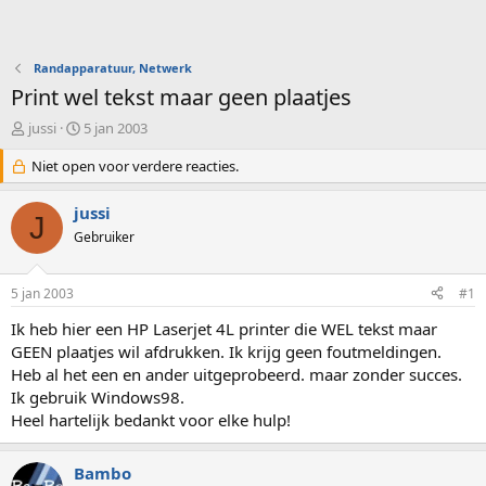
Randapparatuur, Netwerk
Print wel tekst maar geen plaatjes
O
S
jussi
5 jan 2003
n
t
d
Niet open voor verdere reacties.
a
e
r
r
t
jussi
J
w
d
Gebruiker
e
a
r
t
p
u
5 jan 2003
#1
s
m
t
Ik heb hier een HP Laserjet 4L printer die WEL tekst maar
a
GEEN plaatjes wil afdrukken. Ik krijg geen foutmeldingen.
r
Heb al het een en ander uitgeprobeerd. maar zonder succes.
t
Ik gebruik Windows98.
e
Heel hartelijk bedankt voor elke hulp!
r
Bambo