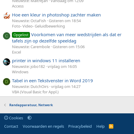
Nieuwste: MaitreJan
Vandaag om 12:09
Access
Hoe een kleur in photoshop zachter maken
Nieuwste: OctaFish
Gisteren om 18:54
Foto- Video- Geluidbewerking
Voorkomen van meer wedstrijden als dat er
Opgelost
C
tafels zijn op dezelfde speeldag
Nieuwste: Carembole
Gisteren om 15:06
Excel
printer in windows 11 installeren
Nieuwste: jobo182
vrijdag om 16:05
Windows
Tabel in een Tekstvenster in Word 2019
D
Nieuwste: DutchOirs
vrijdag om 14:27
VBA (Visual Basic for Appl.)
Randapparatuur, Netwerk
Cookies
Contact
Voorwaarden en regels
Privacybeleid
Help
R
S