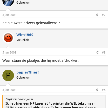
Gebruiker
5 jan 2003
#2
de nieuwste drivers geinstalleerd ?
Wim1960
Meubilair
5 jan 2003
#3
Waar staan de plaatjes die hij moet afdrukken.
papier?hier!
P
Gebruiker
5 jan 2003
#4
Geplaatst door jussi
Ik heb hier een HP Laserjet 4L printer die WEL tekst maar
GEEN plaatjes wil afdrukken. Ik krijg geen foutmeldingen.