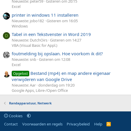
Nieuwste: peter59
Gisteren om 20:15
Excel
printer in windows 11 installeren
Nieuwste: jobo182
Gisteren om 16:05
Windows
Tabel in een Tekstvenster in Word 2019
D
Nieuwste: DutchOirs
Gisteren om 14:27
VBA (Visual Basic for Appl.)
foutmelding bij opslaan. Hoe voorkom ik dit?
Nieuwste: snb
Gisteren om 12:08
Excel
Bestand (mp4) en map andere eigenaar
Opgelost
verwijderen van Google Drive
Nieuwste: Aar
donderdag om 19:20
Google Apps, Libre-/Open Office
Randapparatuur, Netwerk
Cookies
Contact
Voorwaarden en regels
Privacybeleid
Help
R
S