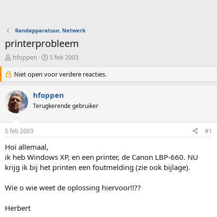
Randapparatuur, Netwerk
printerprobleem
O
S
hfoppen
5 feb 2003
n
t
d
Niet open voor verdere reacties.
a
e
r
r
t
hfoppen
w
d
Terugkerende gebruiker
e
a
r
t
p
u
5 feb 2003
#1
s
m
t
Hoi allemaal,
a
ik heb Windows XP, en een printer, de Canon LBP-660. NU
r
krijg ik bij het printen een foutmelding (zie ook bijlage).
t
e
Wie o wie weet de oplossing hiervoor!!??
r
Herbert