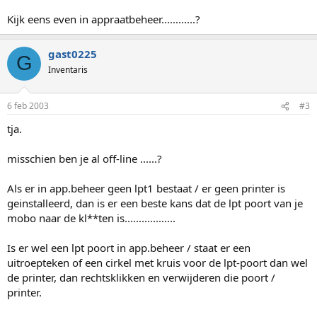
Kijk eens even in appraatbeheer............?
gast0225
G
Inventaris
6 feb 2003
#3
tja.
misschien ben je al off-line ......?
Als er in app.beheer geen lpt1 bestaat / er geen printer is
geinstalleerd, dan is er een beste kans dat de lpt poort van je
mobo naar de kl**ten is..................
Is er wel een lpt poort in app.beheer / staat er een
uitroepteken of een cirkel met kruis voor de lpt-poort dan wel
de printer, dan rechtsklikken en verwijderen die poort /
printer.