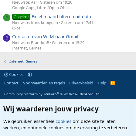
Nieuwste: Aar
Gisteren om 19:20
Google Apps, Libre-/Open Office
Excel maand filteren uit data
Opgelost
F
Nieuwste: frans kooijman
Gisteren om 17:41
Excel
Contacten van WLM naar Gmail
B
Nieuwste: BrandonB
Gisteren om 15:29
Internet, Games
Internet, Games
Cookies
Contact
Voorwaarden en regels
Privacybeleid
Help
R
S
S
®
Community platform by XenForo
© 2010-2026 XenForo Ltd.
Wij waarderen jouw privacy
We gebruiken essentiële
cookies
om deze site te laten
werken, en optionele cookies om de ervaring te verbeteren.