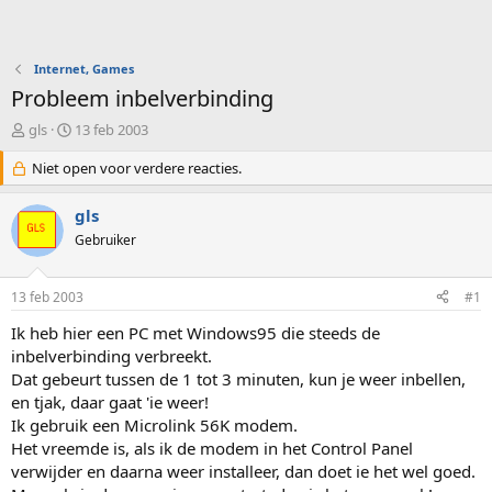
Internet, Games
Probleem inbelverbinding
O
S
gls
13 feb 2003
n
t
d
Niet open voor verdere reacties.
a
e
r
r
t
gls
w
d
Gebruiker
e
a
r
t
p
u
13 feb 2003
#1
s
m
t
Ik heb hier een PC met Windows95 die steeds de
a
inbelverbinding verbreekt.
r
Dat gebeurt tussen de 1 tot 3 minuten, kun je weer inbellen,
t
en tjak, daar gaat 'ie weer!
e
Ik gebruik een Microlink 56K modem.
r
Het vreemde is, als ik de modem in het Control Panel
verwijder en daarna weer installeer, dan doet ie het wel goed.