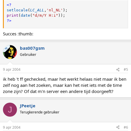
<?
setlocale
(
LC_ALL
,
'nl_NL'
)
;
print
(
date
(
"d/m/Y H:i"
)
)
;
?>
Succes :thumb:
bas007gsm
TS
Gebruiker
9 apr 2004
#5
ik heb 't ff gechecked, maar het werkt helaas niet maar ik ben
zelf nog aan het zoeken, maar kan het niet iets met de time
zone zijn? Of dat m'n server een andere tijd doorgeeft?
JPeetje
J
Terugkerende gebruiker
9 apr 2004
#6