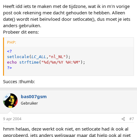
Heeft idd iets te maken met de tijdzone, wat ik in m'n vorige
post ook rekening mee dacht gehouden te hebben. Alleen
date() wordt niet beïnvloed door setlocate(), dus moet je iets
anders gebruiken.
Probeer dit eens:
PHP:
<?
setlocale
(
LC_ALL
,
"nl_NL"
)
;
echo
strftime
(
"%d/%m/%Y %H:%M"
)
;
?>
Succes :thumb:
bas007gsm
TS
Gebruiker
9 apr 2004
#7
hmm helaas, deze werkt ook niet, en setlocate had ik ook al
geprobeerd, iets anders weliswaar maar dat hielp ook al niet