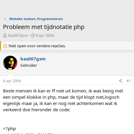
Website maken, Programmeren
Probleem met tijdnotatie php
O
S
bas007gsm
8 apr 2004
n
t
d
Niet open voor verdere reacties.
a
e
r
r
t
bas007gsm
w
d
Gebruiker
e
a
r
t
p
u
8 apr 2004
#1
s
m
t
Beste mensen ik kan er ff niet uit komen, ik was bezig met
a
een simpel klokkie in php, maar de tijd klopt niet,logisch
r
eigenlijk maar ja, ik kan er nog niet achterkomen wat ik
t
verkeerd doe hieronder de code:
e
r
<?php