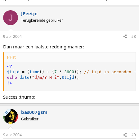
JPeetje
J
Terugkerende gebruiker
9 apr 2004
#8
Dan maar een laatste redding manier:
PHP:
<?
$tijd
=
(
time
(
)
+
(
7
*
3600
)
)
;
// tijd in seconden + 
echo
date
(
"d/m/Y H:i"
,
$tijd
)
;
?>
Succes :thumb:
bas007gsm
TS
Gebruiker
9 apr 2004
#9