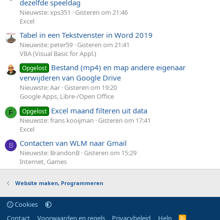
dezelfde speeldag
Nieuwste: xps351
Gisteren om 21:46
Excel
Tabel in een Tekstvenster in Word 2019
Nieuwste: peter59
Gisteren om 21:41
VBA (Visual Basic for Appl.)
Bestand (mp4) en map andere eigenaar
Opgelost
verwijderen van Google Drive
Nieuwste: Aar
Gisteren om 19:20
Google Apps, Libre-/Open Office
Excel maand filteren uit data
Opgelost
F
Nieuwste: frans kooijman
Gisteren om 17:41
Excel
Contacten van WLM naar Gmail
B
Nieuwste: BrandonB
Gisteren om 15:29
Internet, Games
Website maken, Programmeren
Cookies
Contact
Voorwaarden en regels
Privacybeleid
Help
R