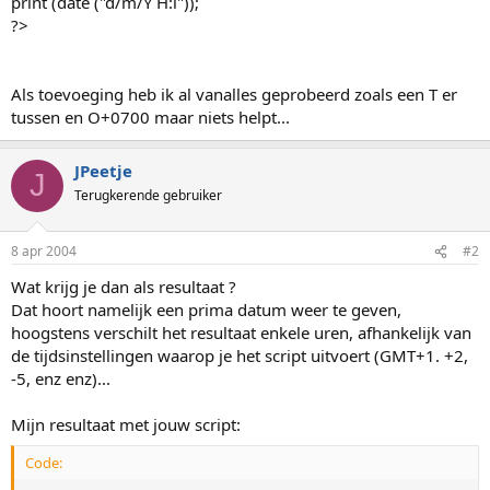
print (date ("d/m/Y H:i"));
?>
Als toevoeging heb ik al vanalles geprobeerd zoals een T er
tussen en O+0700 maar niets helpt...
JPeetje
J
Terugkerende gebruiker
8 apr 2004
#2
Wat krijg je dan als resultaat ?
Dat hoort namelijk een prima datum weer te geven,
hoogstens verschilt het resultaat enkele uren, afhankelijk van
de tijdsinstellingen waarop je het script uitvoert (GMT+1. +2,
-5, enz enz)...
Mijn resultaat met jouw script:
Code: