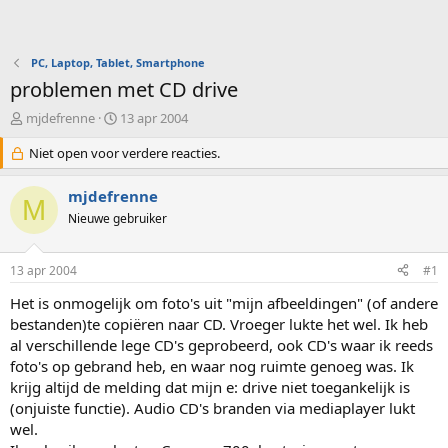
PC, Laptop, Tablet, Smartphone
problemen met CD drive
O
S
mjdefrenne
13 apr 2004
n
t
d
Niet open voor verdere reacties.
a
e
r
r
t
mjdefrenne
M
w
d
Nieuwe gebruiker
e
a
r
t
p
u
13 apr 2004
#1
s
m
t
Het is onmogelijk om foto's uit "mijn afbeeldingen" (of andere
a
bestanden)te copiëren naar CD. Vroeger lukte het wel. Ik heb
r
al verschillende lege CD's geprobeerd, ook CD's waar ik reeds
t
foto's op gebrand heb, en waar nog ruimte genoeg was. Ik
e
krijg altijd de melding dat mijn e: drive niet toegankelijk is
r
(onjuiste functie). Audio CD's branden via mediaplayer lukt
wel.