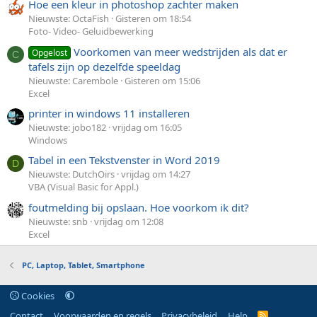
Hoe een kleur in photoshop zachter maken
Nieuwste: OctaFish
Gisteren om 18:54
Foto- Video- Geluidbewerking
Voorkomen van meer wedstrijden als dat er
Opgelost
C
tafels zijn op dezelfde speeldag
Nieuwste: Carembole
Gisteren om 15:06
Excel
printer in windows 11 installeren
Nieuwste: jobo182
vrijdag om 16:05
Windows
Tabel in een Tekstvenster in Word 2019
D
Nieuwste: DutchOirs
vrijdag om 14:27
VBA (Visual Basic for Appl.)
foutmelding bij opslaan. Hoe voorkom ik dit?
Nieuwste: snb
vrijdag om 12:08
Excel
PC, Laptop, Tablet, Smartphone
Cookies
Contact
Voorwaarden en regels
Privacybeleid
Help
R