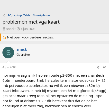
PC, Laptop, Tablet, Smartphone
problemen met vga kaart
O
S
snack
4 jun 2003
n
t
d
Niet open voor verdere reacties.
a
e
r
r
t
snack
w
d
S
e
Gebruiker
a
r
t
p
u
4 jun 2003
#1
s
m
t
hoi mijn vraag is: ik heb een oude p2-350 met een chaintech
a
6btm moederboard 8mb hercules terminator videokaart + 12
r
mb pci voodoo accelerator, nu wil ik een nieuwere (32mb)
t
e
kaart inbouwen. ik heb bij mycom een 64 mb gforce 4(4*agp)
r
gekocht maar kreeg toen bij het opstarten de melding " spd
not found at drimms 1 2 " dit betekent dus dat de pc het
geheugen niet meer zag, hierdoor heb ik enorm veel