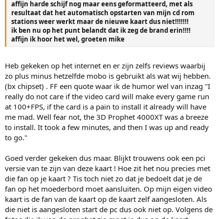
affijn harde schijf nog maar eens geformatteerd, met als
resultaat dat het automatisch opstarten van mijn cd rom
stations weer werkt maar de nieuwe kaart dus niet!!!!!!!
ik ben nu op het punt belandt dat ik zeg de brand erin!!!!
affijn ik hoor het wel, groeten mike
Heb gekeken op het internet en er zijn zelfs reviews waarbij
zo plus minus hetzelfde mobo is gebruikt als wat wij hebben.
(bx chipset) . FF een quote waar ik de humor wel van inzag "I
really do not care if the video card will make every game run
at 100+FPS, if the card is a pain to install it already will have
me mad. Well fear not, the 3D Prophet 4000XT was a breeze
to install. It took a few minutes, and then I was up and ready
to go."
Goed verder gekeken dus maar. Blijkt trouwens ook een pci
versie van te zijn van deze kaart ! Hoe zit het nou precies met
die fan op je kaart ? Tis toch niet zo dat je bedoelt dat je de
fan op het moederbord moet aansluiten. Op mijn eigen video
kaart is de fan van de kaart op de kaart zelf aangesloten. Als
die niet is aangesloten start de pc dus ook niet op. Volgens de