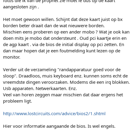
fotos die ik van de prophet zie moet ie dus op de kaart
aangesloten zijn .
Het moet gewoon willen. Schijnt dat deze kaart juist op bx
borden beter draait dan de wat nieuwere borden.
Mischien eens proberen op een ander mobo ? Wat je ook kan
doen mits je mobo dat ondersteunt . Oud pci kaartje erin en
de agp kaart . via de bios de initial display op pci zetten. En
dan maar hopen dat je een foutmelding kunt lezen op de
monitor.
Verder uit de verzameling "randapparatuur goed voor de
sloop". Draadloos, muis keyboard enz. kunnen soms echt de
vreemdste dingen veroorzaken. Modems die een irq blokken.
Usb apparaten. Netwerkaarten. Enz.
Veel van horen zeggen maar mischien dat daar ergens het
probleem ligt.
http://www.lostcircuits.com/advice/bios2/1.shtml
Hier voor informatie aangaande de bios. Is wel engels.