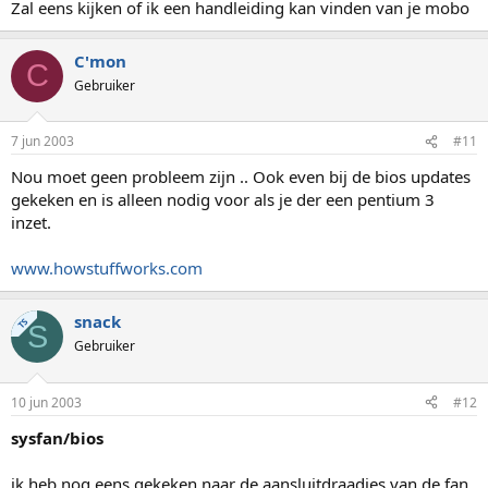
Zal eens kijken of ik een handleiding kan vinden van je mobo
C'mon
C
Gebruiker
7 jun 2003
#11
Nou moet geen probleem zijn .. Ook even bij de bios updates
gekeken en is alleen nodig voor als je der een pentium 3
inzet.
www.howstuffworks.com
snack
TS
S
Gebruiker
10 jun 2003
#12
sysfan/bios
ik heb nog eens gekeken naar de aansluitdraadjes van de fan,