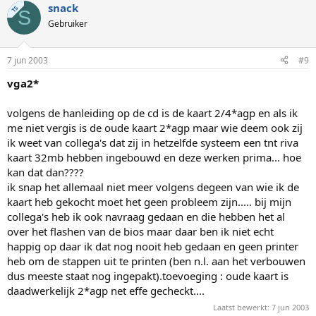
snack
TS
S
Gebruiker
7 jun 2003
#9
vga2*
volgens de hanleiding op de cd is de kaart 2/4*agp en als ik
me niet vergis is de oude kaart 2*agp maar wie deem ook zij
ik weet van collega's dat zij in hetzelfde systeem een tnt riva
kaart 32mb hebben ingebouwd en deze werken prima... hoe
kan dat dan????
ik snap het allemaal niet meer volgens degeen van wie ik de
kaart heb gekocht moet het geen probleem zijn..... bij mijn
collega's heb ik ook navraag gedaan en die hebben het al
over het flashen van de bios maar daar ben ik niet echt
happig op daar ik dat nog nooit heb gedaan en geen printer
heb om de stappen uit te printen (ben n.l. aan het verbouwen
dus meeste staat nog ingepakt).toevoeging : oude kaart is
daadwerkelijk 2*agp net effe gecheckt....
Laatst bewerkt:
7 jun 2003