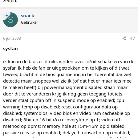
zetten.
snack
TS
S
Gebruiker
6 jun 2003
#7
sysfan
ik kan in de bios echt niks vinden over in/uit schakelen van de
sysfan ik heb de fan er uit getrokken om te kijken of dit wat
teweeg bracht in de bios qua meting in het toerental danwel
detectie maar...noppes wel zie ik (of dat het er maar iets mee
te maken heeft) bij powermanagment disabled staan maar
door dit te veranderen krijg ik nog geen toegang tot iets.
verder staat cpufan off in suspend mode op enabled; cpu
warning temp op disabled; reset configurationdata op
disabled; systembios, video bios en video ram cacheable op
disabled; 8bit en 16 bit i/o recoverytime op 1; video off
method op dpms; memory hole at 15m-16m op disabled;
passive release op enabled; delayed transaction op enabled;