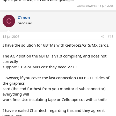
Laatst bewerkt:
15 jun 2003
C'mon
C
Gebruiker
15 jun 2003
#18
I have the solution for 6BTMs with Geforce2/GTS/MX cards.
The AGP slot on the 6BTM is v1.0 compliant, and does not
correctly
support GTSs or MXs cos' they need V2.0!
However, if you cover the last connection ON BOTH sides of
the graphics
card (the end furthest from you monitor d-sub connector)
everything will
work fine. Use insulating tape or Cellotape cut with a knife.
I have emailed Chaintech regarding this and they agree it
works, but