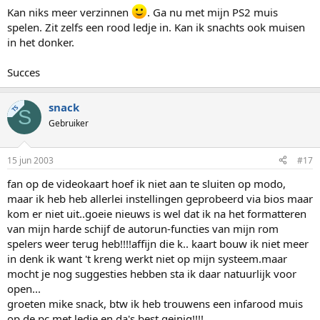
Kan niks meer verzinnen
. Ga nu met mijn PS2 muis
spelen. Zit zelfs een rood ledje in. Kan ik snachts ook muisen
in het donker.
Succes
snack
TS
S
Gebruiker
15 jun 2003
#17
fan op de videokaart hoef ik niet aan te sluiten op modo,
maar ik heb heb allerlei instellingen geprobeerd via bios maar
kom er niet uit..goeie nieuws is wel dat ik na het formatteren
van mijn harde schijf de autorun-functies van mijn rom
spelers weer terug heb!!!!affijn die k.. kaart bouw ik niet meer
in denk ik want 't kreng werkt niet op mijn systeem.maar
mocht je nog suggesties hebben sta ik daar natuurlijk voor
open...
groeten mike snack, btw ik heb trouwens een infarood muis
op de pc met ledje en da's best geinig!!!!