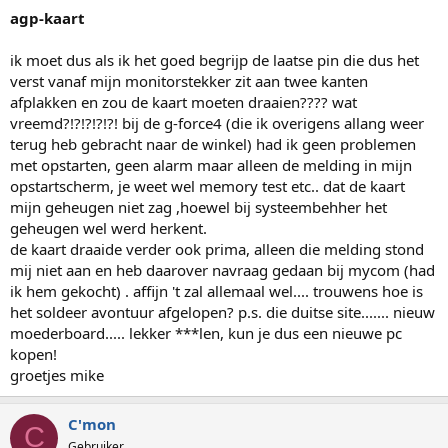
agp-kaart
ik moet dus als ik het goed begrijp de laatse pin die dus het
verst vanaf mijn monitorstekker zit aan twee kanten
afplakken en zou de kaart moeten draaien???? wat
vreemd?!?!?!?!?! bij de g-force4 (die ik overigens allang weer
terug heb gebracht naar de winkel) had ik geen problemen
met opstarten, geen alarm maar alleen de melding in mijn
opstartscherm, je weet wel memory test etc.. dat de kaart
mijn geheugen niet zag ,hoewel bij systeembehher het
geheugen wel werd herkent.
de kaart draaide verder ook prima, alleen die melding stond
mij niet aan en heb daarover navraag gedaan bij mycom (had
ik hem gekocht) . affijn 't zal allemaal wel.... trouwens hoe is
het soldeer avontuur afgelopen? p.s. die duitse site....... nieuw
moederboard..... lekker ***len, kun je dus een nieuwe pc
kopen!
groetjes mike
C'mon
C
Gebruiker