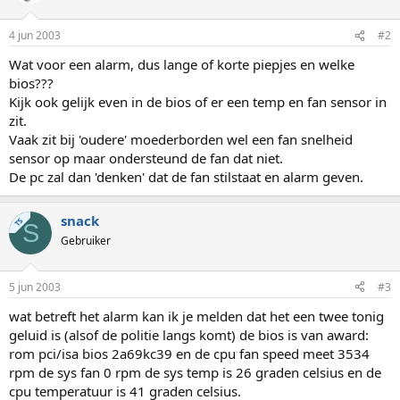
4 jun 2003
#2
Wat voor een alarm, dus lange of korte piepjes en welke
bios???
Kijk ook gelijk even in de bios of er een temp en fan sensor in
zit.
Vaak zit bij 'oudere' moederborden wel een fan snelheid
sensor op maar ondersteund de fan dat niet.
De pc zal dan 'denken' dat de fan stilstaat en alarm geven.
snack
TS
S
Gebruiker
5 jun 2003
#3
wat betreft het alarm kan ik je melden dat het een twee tonig
geluid is (alsof de politie langs komt) de bios is van award:
rom pci/isa bios 2a69kc39 en de cpu fan speed meet 3534
rpm de sys fan 0 rpm de sys temp is 26 graden celsius en de
cpu temperatuur is 41 graden celsius.