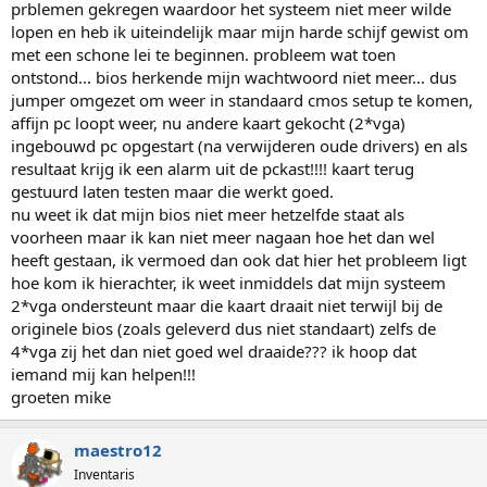
prblemen gekregen waardoor het systeem niet meer wilde
lopen en heb ik uiteindelijk maar mijn harde schijf gewist om
met een schone lei te beginnen. probleem wat toen
ontstond... bios herkende mijn wachtwoord niet meer... dus
jumper omgezet om weer in standaard cmos setup te komen,
affijn pc loopt weer, nu andere kaart gekocht (2*vga)
ingebouwd pc opgestart (na verwijderen oude drivers) en als
resultaat krijg ik een alarm uit de pckast!!!! kaart terug
gestuurd laten testen maar die werkt goed.
nu weet ik dat mijn bios niet meer hetzelfde staat als
voorheen maar ik kan niet meer nagaan hoe het dan wel
heeft gestaan, ik vermoed dan ook dat hier het probleem ligt
hoe kom ik hierachter, ik weet inmiddels dat mijn systeem
2*vga ondersteunt maar die kaart draait niet terwijl bij de
originele bios (zoals geleverd dus niet standaart) zelfs de
4*vga zij het dan niet goed wel draaide??? ik hoop dat
iemand mij kan helpen!!!
groeten mike
maestro12
Inventaris