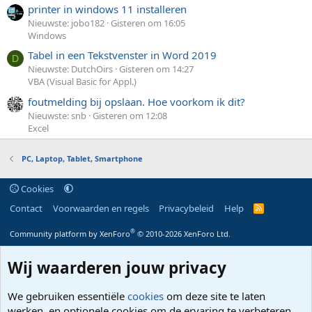
printer in windows 11 installeren
Nieuwste: jobo182
Gisteren om 16:05
Windows
Tabel in een Tekstvenster in Word 2019
D
Nieuwste: DutchOirs
Gisteren om 14:27
VBA (Visual Basic for Appl.)
foutmelding bij opslaan. Hoe voorkom ik dit?
Nieuwste: snb
Gisteren om 12:08
Excel
PC, Laptop, Tablet, Smartphone
Cookies
Contact
Voorwaarden en regels
Privacybeleid
Help
R
S
S
®
Community platform by XenForo
© 2010-2026 XenForo Ltd.
Wij waarderen jouw privacy
We gebruiken essentiële
cookies
om deze site te laten
werken, en optionele cookies om de ervaring te verbeteren.