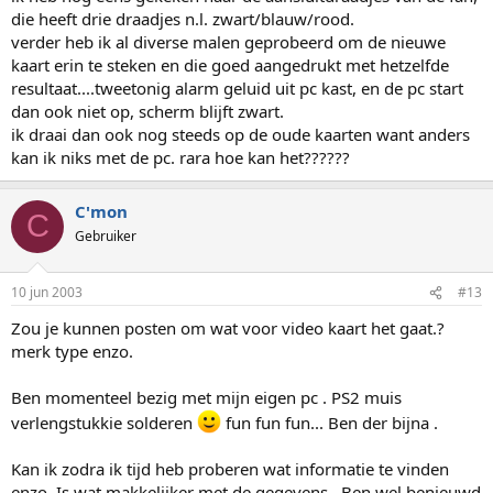
die heeft drie draadjes n.l. zwart/blauw/rood.
verder heb ik al diverse malen geprobeerd om de nieuwe
kaart erin te steken en die goed aangedrukt met hetzelfde
resultaat....tweetonig alarm geluid uit pc kast, en de pc start
dan ook niet op, scherm blijft zwart.
ik draai dan ook nog steeds op de oude kaarten want anders
kan ik niks met de pc. rara hoe kan het??????
C'mon
C
Gebruiker
10 jun 2003
#13
Zou je kunnen posten om wat voor video kaart het gaat.?
merk type enzo.
Ben momenteel bezig met mijn eigen pc . PS2 muis
verlengstukkie solderen
fun fun fun... Ben der bijna .
Kan ik zodra ik tijd heb proberen wat informatie te vinden
enzo. Is wat makkelijker met de gegevens . Ben wel benieuwd