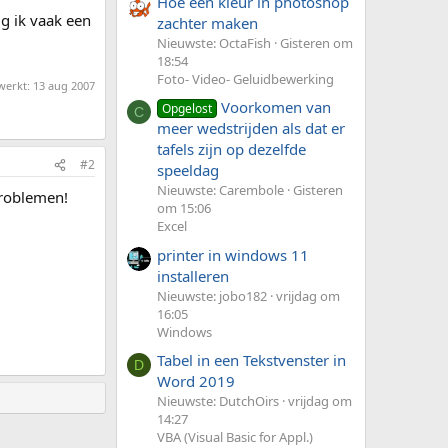
Hoe een kleur in photoshop
g ik vaak een
zachter maken
Nieuwste: OctaFish
Gisteren om
18:54
Foto- Video- Geluidbewerking
werkt:
13 aug 2007
Voorkomen van
Opgelost
C
meer wedstrijden als dat er
tafels zijn op dezelfde
#2
speeldag
Nieuwste: Carembole
Gisteren
 problemen!
om 15:06
Excel
printer in windows 11
installeren
Nieuwste: jobo182
vrijdag om
16:05
Windows
Tabel in een Tekstvenster in
D
Word 2019
Nieuwste: DutchOirs
vrijdag om
14:27
VBA (Visual Basic for Appl.)