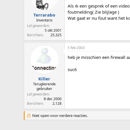
p
u
Als ik een gesprek of een vide
s
m
foutmelding( Zie blijlage )
t
Terrarabo
Wat gaat er nu fout want het ko
a
Inventaris
r
Lid geworden
t
5 okt 2001
e
Berichten
25.325
r
5 feb 2003
heb je misschien een firewall a
suc6
Killer
Terugkerende
gebruiker
Lid geworden
8 dec 2000
Berichten
2.128
Niet open voor verdere reacties.