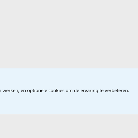
ames
n werken, en optionele cookies om de ervaring te verbeteren.
®
Community platform by XenForo
© 2010-2026 XenForo Ltd.