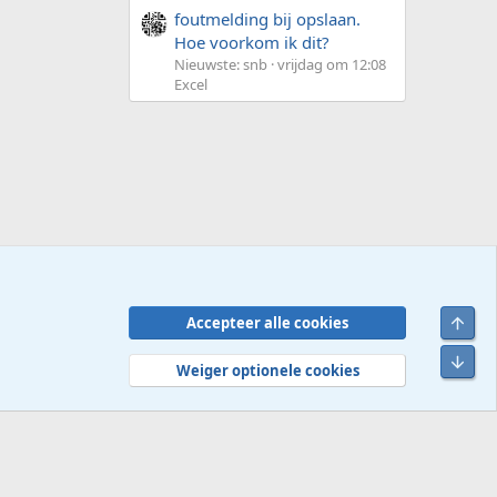
foutmelding bij opslaan.
Hoe voorkom ik dit?
Nieuwste: snb
vrijdag om 12:08
Excel
Bove
Accepteer alle cookies
Contact
Voorwaarden en regels
Privacybeleid
Help
R
Onde
S
Weiger optionele cookies
S