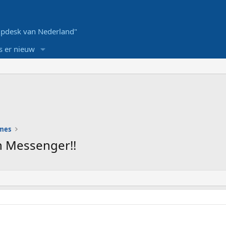
pdesk van Nederland"
s er nieuw
ames
n Messenger!!