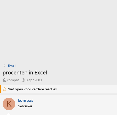
Excel
procenten in Excel
O
S
kompas
3 apr 2003
n
t
d
Niet open voor verdere reacties.
a
e
r
r
t
kompas
K
w
d
Gebruiker
e
a
r
t