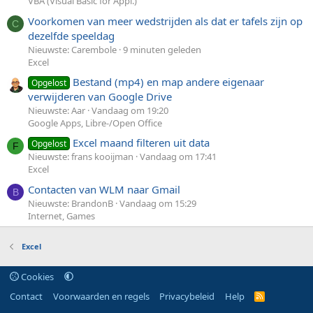
VBA (Visual Basic for Appl.)
Voorkomen van meer wedstrijden als dat er tafels zijn op
C
dezelfde speeldag
Nieuwste: Carembole
9 minuten geleden
Excel
Bestand (mp4) en map andere eigenaar
Opgelost
verwijderen van Google Drive
Nieuwste: Aar
Vandaag om 19:20
Google Apps, Libre-/Open Office
Excel maand filteren uit data
Opgelost
F
Nieuwste: frans kooijman
Vandaag om 17:41
Excel
Contacten van WLM naar Gmail
B
Nieuwste: BrandonB
Vandaag om 15:29
Internet, Games
Excel
Cookies
Contact
Voorwaarden en regels
Privacybeleid
Help
R
S