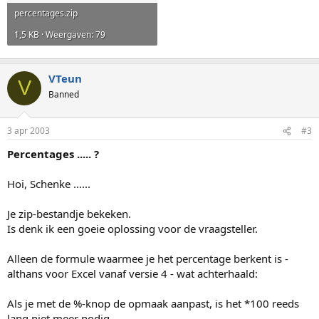
percentages.zip
1,5 KB · Weergaven: 79
VTeun
V
Banned
3 apr 2003
#3
Percentages ..... ?
Hoi, Schenke ......
Je zip-bestandje bekeken.
Is denk ik een goeie oplossing voor de vraagsteller.
Alleen de formule waarmee je het percentage berkent is -
althans voor Excel vanaf versie 4 - wat achterhaald:
Als je met de %-knop de opmaak aanpast, is het *100 reeds
lang niet meer nodig .......