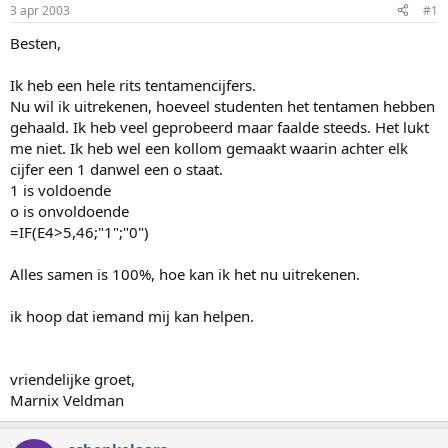
p
u
3 apr 2003
#1
s
m
t
Besten,
a
r
Ik heb een hele rits tentamencijfers.
t
Nu wil ik uitrekenen, hoeveel studenten het tentamen hebben
e
gehaald. Ik heb veel geprobeerd maar faalde steeds. Het lukt
r
me niet. Ik heb wel een kollom gemaakt waarin achter elk
cijfer een 1 danwel een o staat.
1 is voldoende
o is onvoldoende
=IF(E4>5,46;"1";"0")
Alles samen is 100%, hoe kan ik het nu uitrekenen.
ik hoop dat iemand mij kan helpen.
vriendelijke groet,
Marnix Veldman