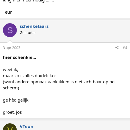
Teun
schenkelaars
S
Gebruiker
3 apr 2003
#4
hier schenkie...
weet ik,
maar zo is alles duidelijker
(want andere opmaak aanklikken is niet zichtbaar op het
scherm)
ge hèd gelijk
groet, jos
VTeun