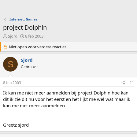
Internet, Games
project Dolphin
O
S
Sjord
8 feb 2003
n
t
d
Niet open voor verdere reacties.
a
e
r
r
t
Sjord
S
w
d
Gebruiker
e
a
r
t
p
u
8 feb 2003
#1
s
m
t
Ik kan me niet meer aanmelden bij project Dolphin hoe kan
a
dit ik zie dit nu voor het eerst en het lijkt me wel wat maar ik
r
kan me niet meer aanmelden.
t
e
r
Greetz sjord