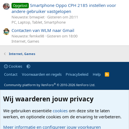
Smartphone Oppo CPH 2185 instellen voor
Opgelost
andere gebruiker vastgelopen
Nieuwste: bmwpiet
Gisteren om 20:11
PC, Laptop, Tablet, Smartphone
Contacten van WLM naar Gmail
Nieuwste: femke98
Gisteren om 18:00
Internet, Games
Internet, Games
Cookies
Contact
Voorwaarden en regels
Privacybeleid
Help
R
S
S
®
Community platform by XenForo
© 2010-2026 XenForo Ltd.
Wij waarderen jouw privacy
We gebruiken essentiële
cookies
om deze site te laten
werken, en optionele cookies om de ervaring te verbeteren.
Meer informatie en configureer jouw voorkeuren