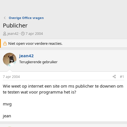
Overige Office vragen
Publicher
O
S
jean42
7 apr 2004
n
t
d
Niet open voor verdere reacties.
a
e
r
r
t
jean42
w
d
Terugkerende gebruiker
e
a
r
t
p
u
7 apr 2004
#1
s
m
t
Wie weet op internet een site om ms publicher te downen om
a
te testen wat voor programma het is?
r
t
mvg
e
r
jean