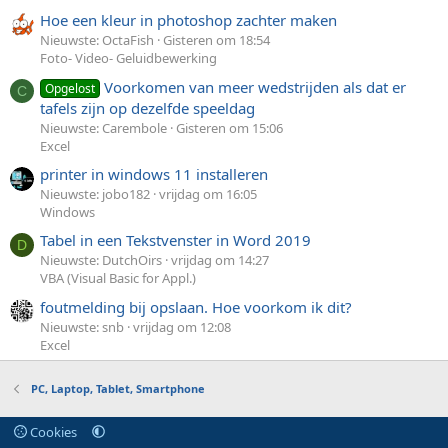
Hoe een kleur in photoshop zachter maken
Nieuwste: OctaFish
Gisteren om 18:54
Foto- Video- Geluidbewerking
Voorkomen van meer wedstrijden als dat er
Opgelost
C
tafels zijn op dezelfde speeldag
Nieuwste: Carembole
Gisteren om 15:06
Excel
printer in windows 11 installeren
Nieuwste: jobo182
vrijdag om 16:05
Windows
Tabel in een Tekstvenster in Word 2019
D
Nieuwste: DutchOirs
vrijdag om 14:27
VBA (Visual Basic for Appl.)
foutmelding bij opslaan. Hoe voorkom ik dit?
Nieuwste: snb
vrijdag om 12:08
Excel
PC, Laptop, Tablet, Smartphone
Cookies