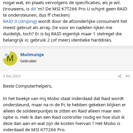
nogal wat, en plaats vervolgens de specificaties, als je wil.
(trouwens, is
dit
'm? De MSI K7T266 Pro U schijnt geen RAID
te ondersteunen, dus ff checken)
RAID 0 (striping)
wordt door de afzonderlijke consument het
meest gebruit als array. De voor en nadelen lijken me
duidelijk, toch? Er is bij RAID eigenlijk maar 1 stelregel die
belangrijk is: gebruik 2 (of meer) identieke harddisks.
Mulmuisje
TS
M
Gebruiker
4 feb 2003
#9
Beste Computerhelpers,
In het boekje van mij Mobo staat inderdaad dat Raid wordt
ondersteund, maar na in de Pc te hebben gekeken blijken er
alleen de soldeerpuntjes te zitten en Raid alleen maar een
optie is. Heb ik dan een Raid controller nodig en hoe sluit ik
deze dan aan en wat zijn de kosten hiervan ? Het Mobo is
inderdaad de MSI K7T266 Pro.