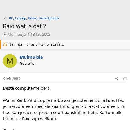
PC, Laptop, Tablet, Smartphone
Raid wat is dat ?
O
S
Mulmuisje
3 feb 2003
n
t
d
Niet open voor verdere reacties.
a
e
r
r
t
Mulmuisje
M
w
d
Gebruiker
e
a
r
t
p
u
3 feb 2003
#1
s
m
t
Beste computerhelpers,
a
r
Wat is Raid. Zit dit op je mobo aangesloten en zo ja hoe. Heb
t
je hiervoor een speciale kaart nodig en zo ja wat voor een. En
e
hoe kan je zien of je zo'n soort aansluiting hebt. Kortom alle
r
tip m.b.t. Raid zijn welkom.