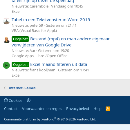
tafels zijn op dezelfde speeldag
Nieuwste: Carembole
Vandaag om 10:45
Excel
Tabel in een Tekstvenster in Word 2019
Nieuwste: peter59
Gisteren om 21:41
VBA (Visual Basic for Appl.)
Bestand (mp4) en map andere eigenaar
Opgelost
verwijderen van Google Drive
Nieuwste: Aar
Gisteren om 19:20
Google Apps, Libre-/Open Office
Excel maand filteren uit data
Opgelost
F
Nieuwste: frans kooijman
Gisteren om 17:41
Excel
Internet, Games
Cookies
Contact
Voorwaarden en regels
Privacybeleid
Help
R
S
S
®
Community platform by XenForo
© 2010-2026 XenForo Ltd.