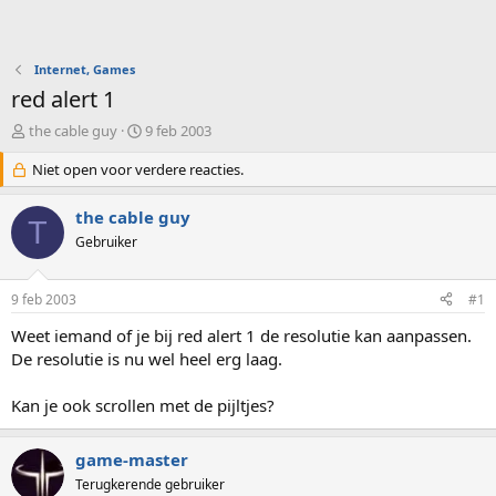
Internet, Games
red alert 1
O
S
the cable guy
9 feb 2003
n
t
d
Niet open voor verdere reacties.
a
e
r
r
t
the cable guy
T
w
d
Gebruiker
e
a
r
t
p
u
9 feb 2003
#1
s
m
t
Weet iemand of je bij red alert 1 de resolutie kan aanpassen.
a
De resolutie is nu wel heel erg laag.
r
t
Kan je ook scrollen met de pijltjes?
e
r
game-master
Terugkerende gebruiker