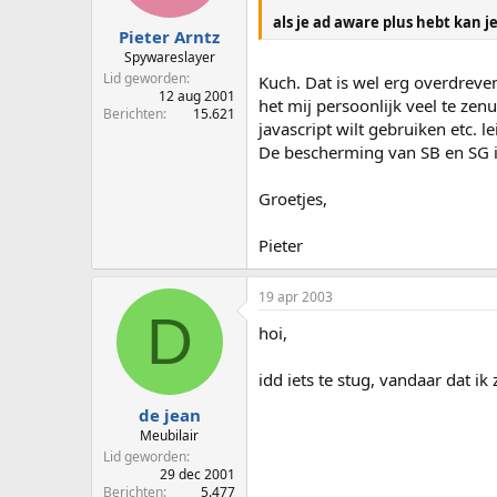
als je ad aware plus hebt kan j
Pieter Arntz
Spywareslayer
Lid geworden
Kuch. Dat is wel erg overdreve
12 aug 2001
het mij persoonlijk veel te zen
Berichten
15.621
javascript wilt gebruiken etc. l
De bescherming van SB en SG is
Groetjes,
Pieter
19 apr 2003
D
hoi,
idd iets te stug, vandaar dat ik z
de jean
Meubilair
Lid geworden
29 dec 2001
Berichten
5.477