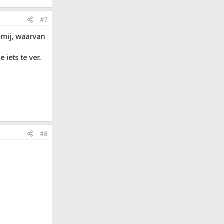
#7
lpmij, waarvan
iets te ver.
#8