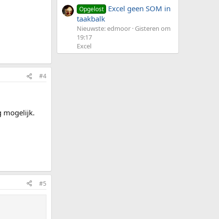
Excel geen SOM in
Opgelost
taakbalk
Nieuwste: edmoor
Gisteren om
19:17
Excel
#4
g mogelijk.
#5