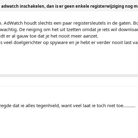
e adwatch inschakelen, dan is er geen enkele registerwijziging nog m
n. AdWatch houdt slechts een paar registersleutels in de gaten. B
uwachtig. De neiging om het uit tzetten omdat je iets wil downloa
eidt er al gauw toe dat je het nooit meer aanzet.
 veel doelgerichter op spyware en je hebt er verder nooit last va
egde dat ie alles tegenhield, want veel laat ie toch niet toe..........