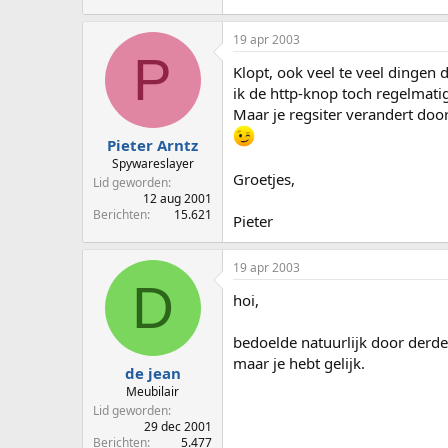
19 apr 2003
P
Klopt, ook veel te veel dingen 
ik de http-knop toch regelmati
Maar je regsiter verandert door
Pieter Arntz
Spywareslayer
Groetjes,
Lid geworden
12 aug 2001
Berichten
15.621
Pieter
19 apr 2003
D
hoi,
bedoelde natuurlijk door derden..
maar je hebt gelijk.
de jean
Meubilair
Lid geworden
29 dec 2001
Berichten
5.477