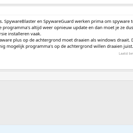
eens. SpywareBlaster en SpywareGuard werken prima om spyware 
ie programma's altijd weer opnieuw update en dan moet je ze du
sie installeren vaak.
-aware plus op de achtergrond moet draaien als windows draait. 
inig mogelijk programma's op de achtergrond willen draaien juist
Laatst b