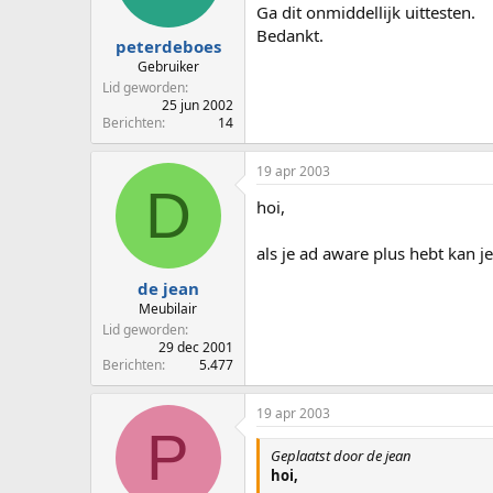
Ga dit onmiddellijk uittesten.
Bedankt.
peterdeboes
Gebruiker
Lid geworden
25 jun 2002
Berichten
14
19 apr 2003
D
hoi,
als je ad aware plus hebt kan j
de jean
Meubilair
Lid geworden
29 dec 2001
Berichten
5.477
19 apr 2003
P
Geplaatst door de jean
hoi,