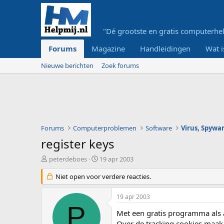
"Dé grootste en gratis computerhel
Forums
Magazine
Handleidingen
Wat i
Nieuwe berichten
Zoek forums
Forums
Computerproblemen
Software
Virus, Spywar
register keys
O
S
peterdeboes
19 apr 2003
n
t
d
Niet open voor verdere reacties.
a
e
r
r
t
19 apr 2003
w
d
P
e
a
Met een gratis programma als a
r
t
Over de tracking cookies maak 