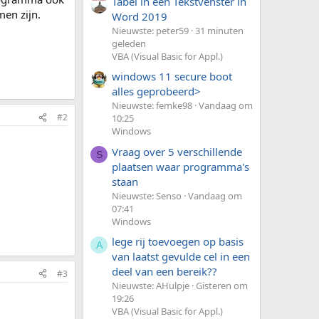
Tabel in een Tekstvenster in
men zijn.
Word 2019
Nieuwste: peter59
31 minuten
geleden
VBA (Visual Basic for Appl.)
windows 11 secure boot
alles geprobeerd>
Nieuwste: femke98
Vandaag om
#2
10:25
Windows
Vraag over 5 verschillende
S
plaatsen waar programma's
staan
Nieuwste: Senso
Vandaag om
07:41
Windows
lege rij toevoegen op basis
A
van laatst gevulde cel in een
deel van een bereik??
#3
Nieuwste: AHulpje
Gisteren om
19:26
VBA (Visual Basic for Appl.)