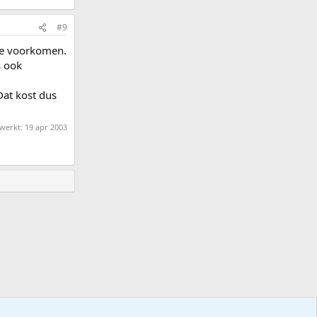
#9
te voorkomen.
s ook
Dat kost dus
.
ewerkt:
19 apr 2003