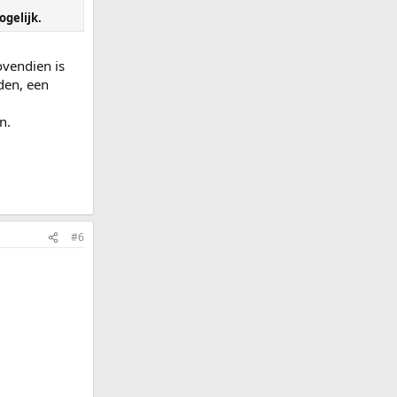
ogelijk.
ovendien is
den, een
n.
#6