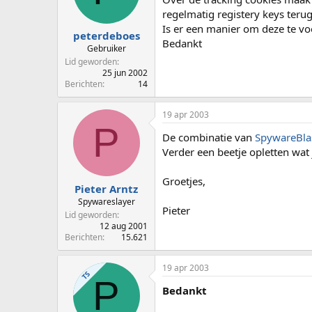
p
u
regelmatig registery keys terug
s
m
Is er een manier om deze te 
t
peterdeboes
Bedankt
a
Gebruiker
r
Lid geworden
t
25 jun 2002
e
Berichten
14
r
19 apr 2003
P
De combinatie van
SpywareBla
Verder een beetje opletten wat j
Groetjes,
Pieter Arntz
Spywareslayer
Pieter
Lid geworden
12 aug 2001
Berichten
15.621
19 apr 2003
TS
P
Bedankt