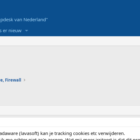
pdesk van Nederland"
s er nieuw
e, Firewall
daware (lavasoft) kan je tracking cookies etc verwijderen.
ik me echter niet zo'n zorgen. Wat mij meer irriteert is dat dit 