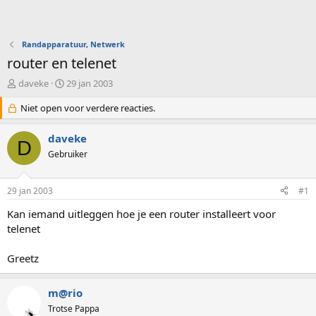
Randapparatuur, Netwerk
router en telenet
O
S
daveke
29 jan 2003
n
t
d
Niet open voor verdere reacties.
a
e
r
r
t
daveke
D
w
d
Gebruiker
e
a
r
t
p
u
29 jan 2003
#1
s
m
t
Kan iemand uitleggen hoe je een router installeert voor
a
telenet
r
t
Greetz
e
r
m@rio
Trotse Pappa