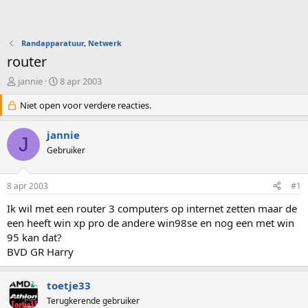
Randapparatuur, Netwerk
router
O
S
jannie
8 apr 2003
n
t
d
Niet open voor verdere reacties.
a
e
r
r
t
jannie
J
w
d
Gebruiker
e
a
r
t
p
u
8 apr 2003
#1
s
m
t
Ik wil met een router 3 computers op internet zetten maar de
a
een heeft win xp pro de andere win98se en nog een met win
r
95 kan dat?
t
BVD GR Harry
e
r
toetje33
Terugkerende gebruiker