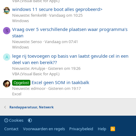
VBA (Visual Basic for Appl.)
windows 11 secure boot alles geprobeerd>
Nieuwste: femke98
Vandaag om 10:25
Windows
Vraag over 5 verschillende plaatsen waar programma's
S
staan
Nieuwste: Senso
Vandaag om 07:41
Windows
lege rij toevoegen op basis van laatst gevulde cel in een
A
deel van een bereik??
Nieuwste: AHulpje
Gisteren om 19:26
VBA (Visual Basic for Appl.)
Excel geen SOM in taakbalk
Opgelost
Nieuwste: edmoor
Gisteren om 19:17
Excel
Randapparatuur, Netwerk
Cookies
Contact
Voorwaarden en regels
Privacybeleid
Help
R
S