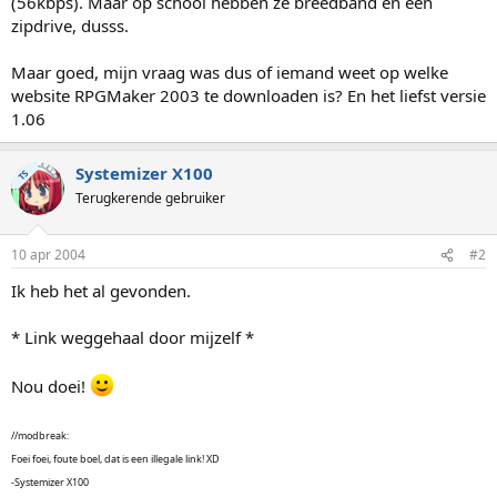
(56kbps). Maar op school hebben ze breedband en een
zipdrive, dusss.
Maar goed, mijn vraag was dus of iemand weet op welke
website RPGMaker 2003 te downloaden is? En het liefst versie
1.06
Systemizer X100
TS
Terugkerende gebruiker
10 apr 2004
#2
Ik heb het al gevonden.
* Link weggehaal door mijzelf *
Nou doei!
//modbreak:
Foei foei, foute boel, dat is een illegale link! XD
-Systemizer X100