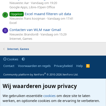
Nieuwste: Aar
Vandaag om 19:20
Google Apps, Libre-/Open Office
Excel maand filteren uit data
Opgelost
F
Nieuwste: frans kooijman
Vandaag om 17:41
Excel
Contacten van WLM naar Gmail
B
Nieuwste: BrandonB
Vandaag om 15:29
Internet, Games
Internet, Games
Cookies
Contact
Voorwaarden en regels
Privacybeleid
Help
R
S
S
®
Community platform by XenForo
© 2010-2026 XenForo Ltd.
Wij waarderen jouw privacy
We gebruiken essentiële
cookies
om deze site te laten
werken, en optionele cookies om de ervaring te verbeteren.