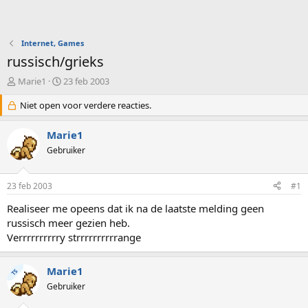
Internet, Games
russisch/grieks
O
S
Marie1
23 feb 2003
n
t
d
Niet open voor verdere reacties.
a
e
r
r
t
Marie1
w
d
Gebruiker
e
a
r
t
p
u
23 feb 2003
#1
s
m
t
Realiseer me opeens dat ik na de laatste melding geen
a
russisch meer gezien heb.
r
Verrrrrrrrrry strrrrrrrrrrange
t
e
r
Marie1
TS
Gebruiker