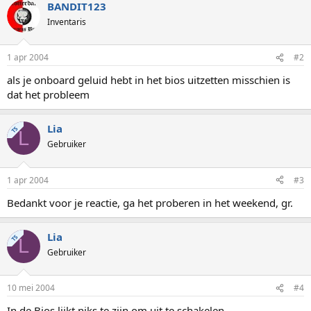
BANDIT123
Inventaris
1 apr 2004
#2
als je onboard geluid hebt in het bios uitzetten misschien is
dat het probleem
Lia
TS
L
Gebruiker
1 apr 2004
#3
Bedankt voor je reactie, ga het proberen in het weekend, gr.
Lia
TS
L
Gebruiker
10 mei 2004
#4
In de Bios lijkt niks te zijn om uit te schakelen.