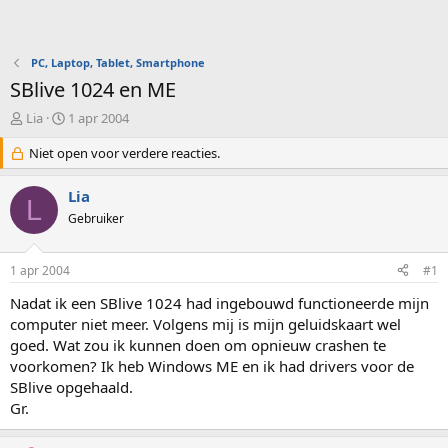
PC, Laptop, Tablet, Smartphone
SBlive 1024 en ME
O
S
Lia
1 apr 2004
n
t
d
Niet open voor verdere reacties.
a
e
r
r
t
Lia
L
w
d
Gebruiker
e
a
r
t
p
u
1 apr 2004
#1
s
m
t
Nadat ik een SBlive 1024 had ingebouwd functioneerde mijn
a
computer niet meer. Volgens mij is mijn geluidskaart wel
r
goed. Wat zou ik kunnen doen om opnieuw crashen te
t
voorkomen? Ik heb Windows ME en ik had drivers voor de
e
SBlive opgehaald.
r
Gr.