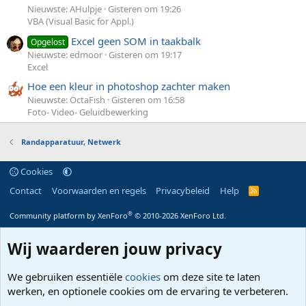
Nieuwste: AHulpje
Gisteren om 19:26
VBA (Visual Basic for Appl.)
Excel geen SOM in taakbalk
Opgelost
Nieuwste: edmoor
Gisteren om 19:17
Excel
Hoe een kleur in photoshop zachter maken
Nieuwste: OctaFish
Gisteren om 16:58
Foto- Video- Geluidbewerking
Randapparatuur, Netwerk
Cookies
Contact
Voorwaarden en regels
Privacybeleid
Help
R
S
S
®
Community platform by XenForo
© 2010-2026 XenForo Ltd.
Wij waarderen jouw privacy
We gebruiken essentiële
cookies
om deze site te laten
werken, en optionele cookies om de ervaring te verbeteren.