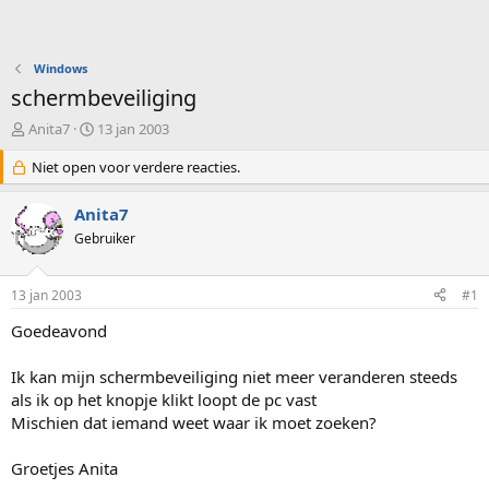
Windows
schermbeveiliging
O
S
Anita7
13 jan 2003
n
t
d
Niet open voor verdere reacties.
a
e
r
r
t
Anita7
w
d
Gebruiker
e
a
r
t
p
u
13 jan 2003
#1
s
m
t
Goedeavond
a
r
Ik kan mijn schermbeveiliging niet meer veranderen steeds
t
als ik op het knopje klikt loopt de pc vast
e
Mischien dat iemand weet waar ik moet zoeken?
r
Groetjes Anita