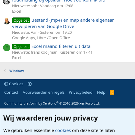
Nieuwste: snb
Vandaag om 12:08
Excel
Bestand (mp4) en map andere eigenaar
Opgelost
verwijderen van Google Drive
Nieuwste: Aar
Gisteren om 19:20
Google Apps, Libre-/Open Office
Excel maand filteren uit data
Opgelost
F
Nieuwste: frans kooijman
Gisteren om 17:41
Excel
Windows
Cookies
Contact
Voorwaarden en regels
Privacybeleid
Help
R
S
S
®
Community platform by XenForo
© 2010-2026 XenForo Ltd.
Wij waarderen jouw privacy
We gebruiken essentiële
cookies
om deze site te laten