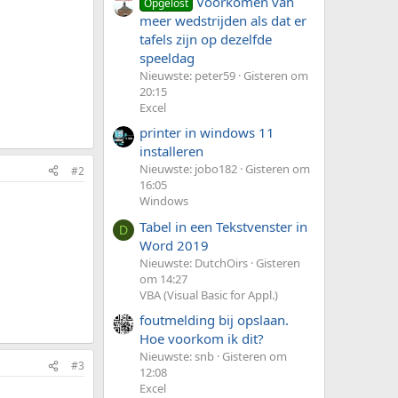
Voorkomen van
Opgelost
meer wedstrijden als dat er
tafels zijn op dezelfde
speeldag
Nieuwste: peter59
Gisteren om
20:15
Excel
printer in windows 11
installeren
Nieuwste: jobo182
Gisteren om
#2
16:05
Windows
Tabel in een Tekstvenster in
D
Word 2019
Nieuwste: DutchOirs
Gisteren
om 14:27
VBA (Visual Basic for Appl.)
foutmelding bij opslaan.
Hoe voorkom ik dit?
Nieuwste: snb
Gisteren om
#3
12:08
Excel