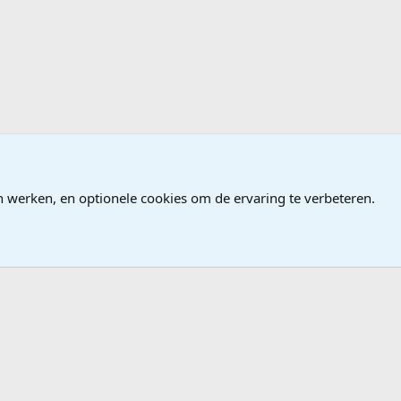
ndows
n werken, en optionele cookies om de ervaring te verbeteren.
®
Community platform by XenForo
© 2010-2026 XenForo Ltd.