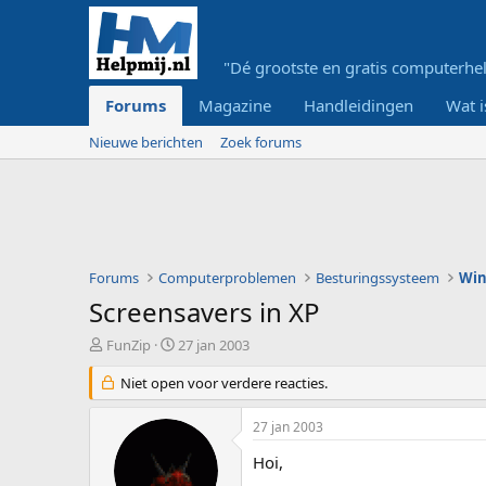
"Dé grootste en gratis computerhel
Forums
Magazine
Handleidingen
Wat i
Nieuwe berichten
Zoek forums
Forums
Computerproblemen
Besturingssysteem
Wi
Screensavers in XP
O
S
FunZip
27 jan 2003
n
t
d
Niet open voor verdere reacties.
a
e
r
r
t
27 jan 2003
w
d
e
a
Hoi,
r
t