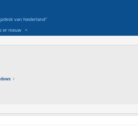
pdesk van Nederland"
s er nieuw
ndows