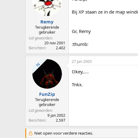
Bij XP staan ze in de map windo
Remy
Terugkerende
Gr, Remy
gebruiker
Lid geworden
20 nov 2001
:thumb:
Berichten
2.402
27 jan 2003
TS
Okey,....
Tnkx.
FunZip
Terugkerende
gebruiker
Lid geworden
9 jan 2002
Berichten
2.597
Niet open voor verdere reacties.