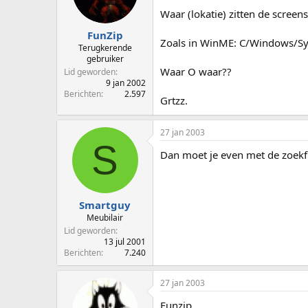
p
u
Waar (lokatie) zitten de screen
s
m
t
FunZip
Zoals in WinME: C/Windows/S
a
Terugkerende
r
gebruiker
t
Waar O waar??
Lid geworden
e
9 jan 2002
Berichten
2.597
r
Grtzz.
27 jan 2003
S
Dan moet je even met de zoekfu
Smartguy
Meubilair
Lid geworden
13 jul 2001
Berichten
7.240
27 jan 2003
Funzip,