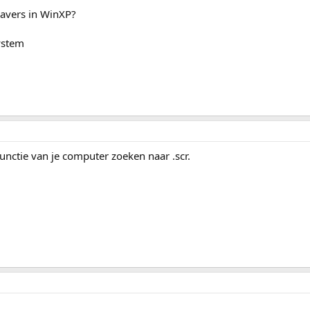
savers in WinXP?
ystem
nctie van je computer zoeken naar .scr.