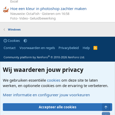
Excel
Hoe een kleur in photoshop zachter maken
Nieuwste: OctaFish
Gisteren om 16:58
Foto- Video- Geluidbewerking
Windows
Cookies
Contact
Voorwaarden en regels
Privacybeleid
Help
R
S
S
®
Community platform by XenForo
© 2010-2026 XenForo Ltd.
Wij waarderen jouw privacy
We gebruiken essentiële
cookies
om deze site te laten
werken, en optionele cookies om de ervaring te verbeteren.
Meer informatie en configureer jouw voorkeuren
Bove
Accepteer alle cookies