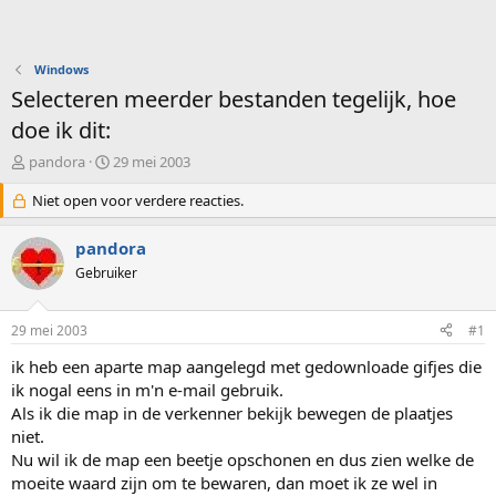
Windows
Selecteren meerder bestanden tegelijk, hoe
doe ik dit:
O
S
pandora
29 mei 2003
n
t
d
Niet open voor verdere reacties.
a
e
r
r
t
pandora
w
d
Gebruiker
e
a
r
t
p
u
29 mei 2003
#1
s
m
t
ik heb een aparte map aangelegd met gedownloade gifjes die
a
ik nogal eens in m'n e-mail gebruik.
r
Als ik die map in de verkenner bekijk bewegen de plaatjes
t
niet.
e
Nu wil ik de map een beetje opschonen en dus zien welke de
r
moeite waard zijn om te bewaren, dan moet ik ze wel in