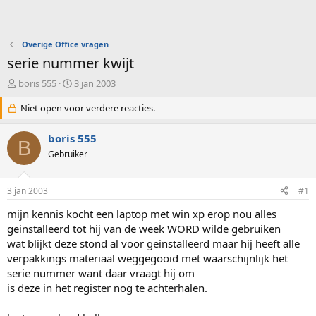
Overige Office vragen
serie nummer kwijt
O
S
boris 555
3 jan 2003
n
t
d
Niet open voor verdere reacties.
a
e
r
r
t
boris 555
B
w
d
Gebruiker
e
a
r
t
p
u
3 jan 2003
#1
s
m
t
mijn kennis kocht een laptop met win xp erop nou alles
a
geinstalleerd tot hij van de week WORD wilde gebruiken
r
wat blijkt deze stond al voor geinstalleerd maar hij heeft alle
t
verpakkings materiaal weggegooid met waarschijnlijk het
e
serie nummer want daar vraagt hij om
r
is deze in het register nog te achterhalen.