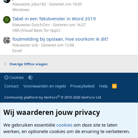
Nieuwste: jobo182
Gisteren om 16:05
Windows
Tabel in een Tekstvenster in Word 2019
D
Nieuwste: DutchOirs
Gisteren om 14:27
VBA (Visual Basic for Appl.)
foutmelding bij opslaan. Hoe voorkom ik dit?
Nieuwste: snb
Gisteren om 12:08
Excel
Overige Office vragen
Cookies
Contact
Voorwaarden en regels
Privacybeleid
Help
R
S
S
®
Community platform by XenForo
© 2010-2026 XenForo Ltd.
Wij waarderen jouw privacy
We gebruiken essentiële
cookies
om deze site te laten
werken, en optionele cookies om de ervaring te verbeteren.