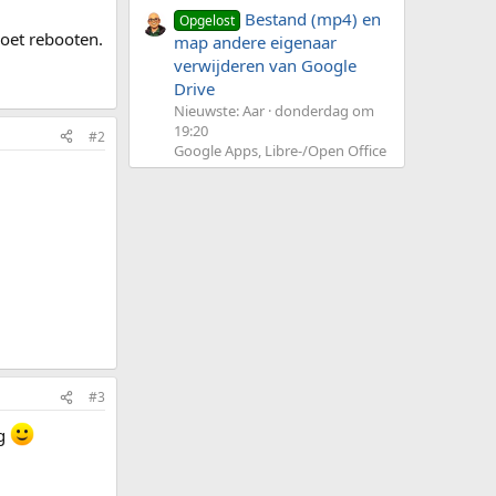
Bestand (mp4) en
Opgelost
moet rebooten.
map andere eigenaar
verwijderen van Google
Drive
Nieuwste: Aar
donderdag om
19:20
#2
Google Apps, Libre-/Open Office
#3
eg