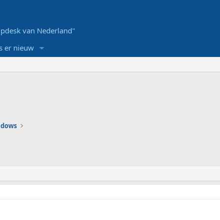
pdesk van Nederland"
s er nieuw
ndows