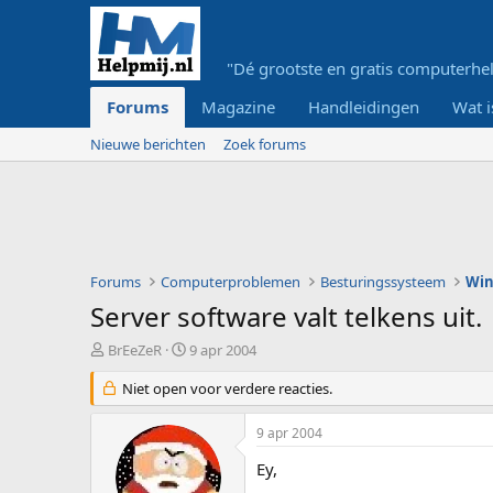
"Dé grootste en gratis computerhel
Forums
Magazine
Handleidingen
Wat i
Nieuwe berichten
Zoek forums
Forums
Computerproblemen
Besturingssysteem
Wi
Server software valt telkens uit.
O
S
BrEeZeR
9 apr 2004
n
t
d
Niet open voor verdere reacties.
a
e
r
r
t
9 apr 2004
w
d
e
a
Ey,
r
t