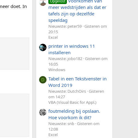
Voorkomen van
Opgelost
meer doet. In
meer wedstrijden als dat er
tafels zijn op dezelfde
speeldag
Nieuwste: peter59
Gisteren om
20:15
Excel
printer in windows 11
installeren
Nieuwste: jobo182
Gisteren om
16:05
Windows
Tabel in een Tekstvenster in
D
Word 2019
Nieuwste: DutchOirs
Gisteren
om 14:27
VBA (Visual Basic for Appl.)
foutmelding bij opslaan.
Hoe voorkom ik dit?
Nieuwste: snb
Gisteren om
12:08
Excel