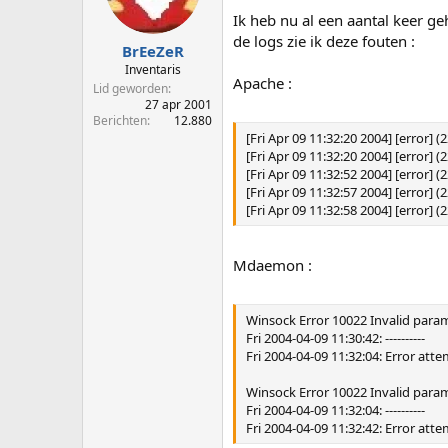
p
u
Ik heb nu al een aantal keer g
s
m
de logs zie ik deze fouten :
t
BrEeZeR
a
Inventaris
Apache :
r
Lid geworden
t
27 apr 2001
e
Berichten
12.880
[Fri Apr 09 11:32:20 2004] [error] 
r
[Fri Apr 09 11:32:20 2004] [error] 
[Fri Apr 09 11:32:52 2004] [error] 
[Fri Apr 09 11:32:57 2004] [error] 
[Fri Apr 09 11:32:58 2004] [error] 
Mdaemon :
Winsock Error 10022 Invalid para
Fri 2004-04-09 11:30:42: ----------
Fri 2004-04-09 11:32:04: Error at
Winsock Error 10022 Invalid para
Fri 2004-04-09 11:32:04: ----------
Fri 2004-04-09 11:32:42: Error at