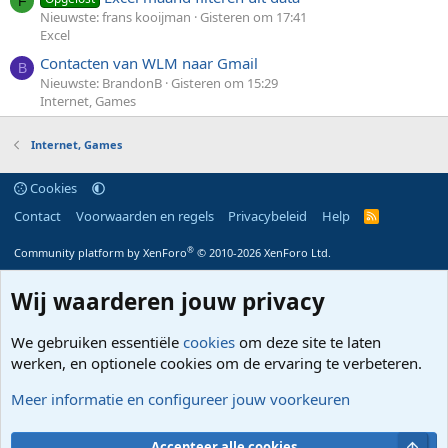
F
Nieuwste: frans kooijman
Gisteren om 17:41
Excel
Contacten van WLM naar Gmail
B
Nieuwste: BrandonB
Gisteren om 15:29
Internet, Games
Internet, Games
Cookies
Contact
Voorwaarden en regels
Privacybeleid
Help
R
S
S
®
Community platform by XenForo
© 2010-2026 XenForo Ltd.
Wij waarderen jouw privacy
We gebruiken essentiële
cookies
om deze site te laten
werken, en optionele cookies om de ervaring te verbeteren.
Meer informatie en configureer jouw voorkeuren
Bove
Accepteer alle cookies