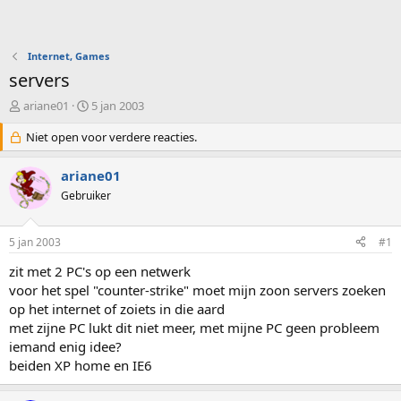
Internet, Games
servers
O
S
ariane01
5 jan 2003
n
t
d
Niet open voor verdere reacties.
a
e
r
r
t
ariane01
w
d
Gebruiker
e
a
r
t
p
u
5 jan 2003
#1
s
m
t
zit met 2 PC's op een netwerk
a
voor het spel "counter-strike" moet mijn zoon servers zoeken
r
op het internet of zoiets in die aard
t
met zijne PC lukt dit niet meer, met mijne PC geen probleem
e
iemand enig idee?
r
beiden XP home en IE6