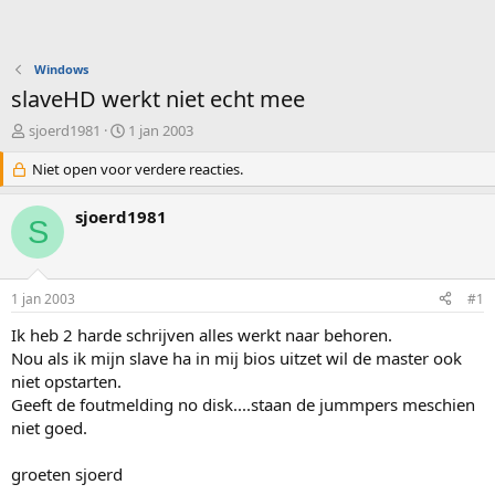
Windows
slaveHD werkt niet echt mee
O
S
sjoerd1981
1 jan 2003
n
t
d
Niet open voor verdere reacties.
a
e
r
r
t
sjoerd1981
S
w
d
e
a
r
t
p
u
1 jan 2003
#1
s
m
t
Ik heb 2 harde schrijven alles werkt naar behoren.
a
Nou als ik mijn slave ha in mij bios uitzet wil de master ook
r
niet opstarten.
t
Geeft de foutmelding no disk....staan de jummpers meschien
e
niet goed.
r
groeten sjoerd