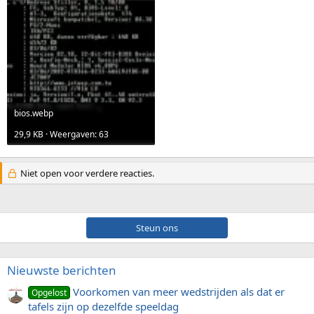
bios.webp
29,9 KB · Weergaven: 63
Niet open voor verdere reacties.
Steun ons
Nieuwste berichten
Voorkomen van meer wedstrijden als dat er
Opgelost
tafels zijn op dezelfde speeldag