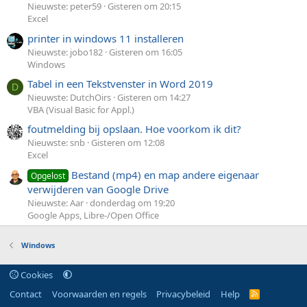
Nieuwste: peter59
Gisteren om 20:15
Excel
printer in windows 11 installeren
Nieuwste: jobo182
Gisteren om 16:05
Windows
Tabel in een Tekstvenster in Word 2019
D
Nieuwste: DutchOirs
Gisteren om 14:27
VBA (Visual Basic for Appl.)
foutmelding bij opslaan. Hoe voorkom ik dit?
Nieuwste: snb
Gisteren om 12:08
Excel
Bestand (mp4) en map andere eigenaar
Opgelost
verwijderen van Google Drive
Nieuwste: Aar
donderdag om 19:20
Google Apps, Libre-/Open Office
Windows
Cookies
Contact
Voorwaarden en regels
Privacybeleid
Help
R
S