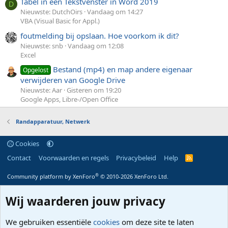
Tabel in een Tekstvenster in Word 2019
D
Nieuwste: DutchOirs
Vandaag om 14:27
VBA (Visual Basic for Appl.)
foutmelding bij opslaan. Hoe voorkom ik dit?
Nieuwste: snb
Vandaag om 12:08
Excel
Bestand (mp4) en map andere eigenaar
Opgelost
verwijderen van Google Drive
Nieuwste: Aar
Gisteren om 19:20
Google Apps, Libre-/Open Office
Randapparatuur, Netwerk
Cookies
Contact
Voorwaarden en regels
Privacybeleid
Help
R
S
S
®
Community platform by XenForo
© 2010-2026 XenForo Ltd.
Wij waarderen jouw privacy
We gebruiken essentiële
cookies
om deze site te laten