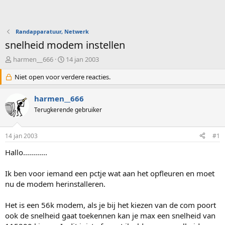
Randapparatuur, Netwerk
snelheid modem instellen
O
S
harmen__666
14 jan 2003
n
t
d
Niet open voor verdere reacties.
a
e
r
r
t
harmen__666
w
d
Terugkerende gebruiker
e
a
r
t
p
u
14 jan 2003
#1
s
m
t
Hallo............
a
r
Ik ben voor iemand een pctje wat aan het opfleuren en moet
t
nu de modem herinstalleren.
e
r
Het is een 56k modem, als je bij het kiezen van de com poort
ook de snelheid gaat toekennen kan je max een snelheid van