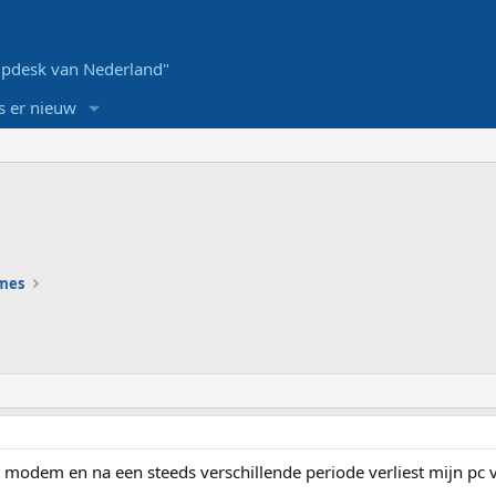
pdesk van Nederland"
s er nieuw
ames
 modem en na een steeds verschillende periode verliest mijn pc 