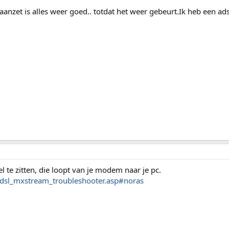
nzet is alles weer goed.. totdat het weer gebeurt.Ik heb een adsl
bel te zitten, die loopt van je modem naar je pc.
adsl_mxstream_troubleshooter.asp#noras