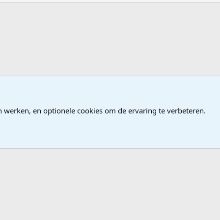
ames
n werken, en optionele cookies om de ervaring te verbeteren.
®
Community platform by XenForo
© 2010-2026 XenForo Ltd.