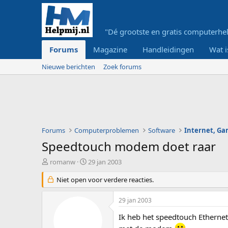
"Dé grootste en gratis computerhel
Forums
Magazine
Handleidingen
Wat i
Nieuwe berichten
Zoek forums
Forums
Computerproblemen
Software
Internet, G
Speedtouch modem doet raar
O
S
romanw
29 jan 2003
n
t
d
Niet open voor verdere reacties.
a
e
r
r
t
29 jan 2003
w
d
e
a
Ik heb het speedtouch Ethernet
r
t