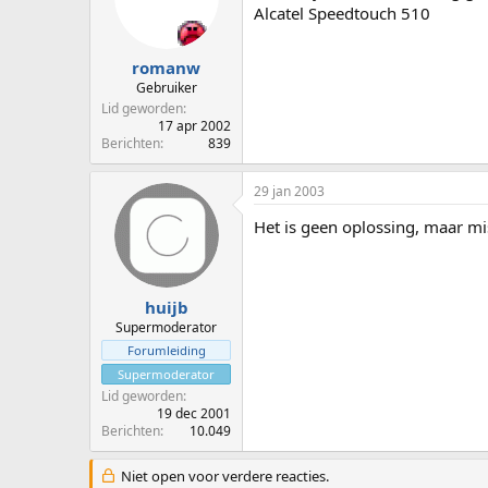
Alcatel Speedtouch 510
romanw
Gebruiker
Lid geworden
17 apr 2002
Berichten
839
29 jan 2003
Het is geen oplossing, maar mi
huijb
Supermoderator
Forumleiding
Supermoderator
Lid geworden
19 dec 2001
Berichten
10.049
Niet open voor verdere reacties.