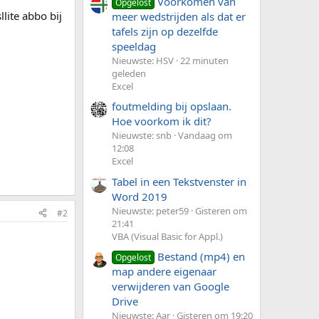
Voorkomen van
Opgelost
lite abbo bij
meer wedstrijden als dat er
tafels zijn op dezelfde
speeldag
Nieuwste: HSV
22 minuten
geleden
Excel
foutmelding bij opslaan.
Hoe voorkom ik dit?
Nieuwste: snb
Vandaag om
12:08
Excel
Tabel in een Tekstvenster in
Word 2019
Nieuwste: peter59
Gisteren om
#2
21:41
VBA (Visual Basic for Appl.)
Bestand (mp4) en
Opgelost
map andere eigenaar
verwijderen van Google
Drive
Nieuwste: Aar
Gisteren om 19:20