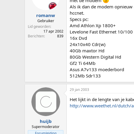
met de modem
p
u
Als ik dan de modem opnieuw aa
s
m
hccnet.
t
romanw
Specs pc:
a
Gebruiker
Amd Athlon Xp 1800+
r
Lid geworden
t
Levelone Fast Ethernet 10/100
17 apr 2002
e
Berichten
839
16x Dvd
r
24x10x40 Cdr(w)
40Gb maxtor Hd
80Gb Western Digital Hd
Gf2 Ti 64Mb
Asus A7v133 moederbord
512Mb Sdr133
29 jan 2003
Het lijkt in de lengte van je ka
http://www.weethet.nl/dutch/
huijb
Supermoderator
Forumleiding