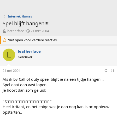
Internet, Games
Spel blijft hangen!!!!
O
S
leatherface
21 mrt 2004
n
t
d
Niet open voor verdere reacties.
a
e
r
r
t
leatherface
L
w
d
Gebruiker
e
a
r
t
p
u
21 mrt 2004
#1
s
m
t
Als ik bv Call of duty speel blijft ie na een tijdje hangen...
a
Spel gaat dan vast lopen
r
Je hoort dan zo'n geluid:
t
e
" trrrrrrrrrrrrrrrrrrrrrrrrrrr ''
r
Heel irritant, en het enige wat je dan nog kan is pc opnieuw
opstarten..