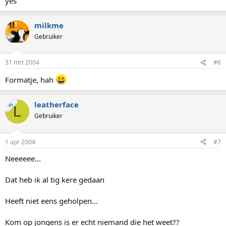
yes
milkme
Gebruiker
31 mrt 2004
#6
Formatje, hah
leatherface
TS
L
Gebruiker
1 apr 2004
#7
Neeeeee...
Dat heb ik al tig kere gedaan
Heeft niet eens geholpen...
Kom op jongens is er echt niemand die het weet??