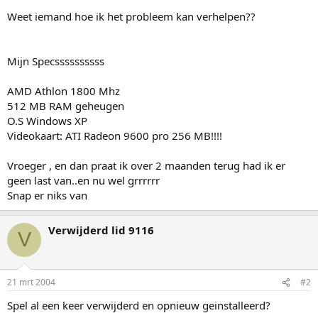
Weet iemand hoe ik het probleem kan verhelpen??
Mijn Specssssssssss
AMD Athlon 1800 Mhz
512 MB RAM geheugen
O.S Windows XP
Videokaart: ATI Radeon 9600 pro 256 MB!!!!
Vroeger , en dan praat ik over 2 maanden terug had ik er
geen last van..en nu wel grrrrrr
Snap er niks van
Verwijderd lid 9116
V
21 mrt 2004
#2
Spel al een keer verwijderd en opnieuw geinstalleerd?