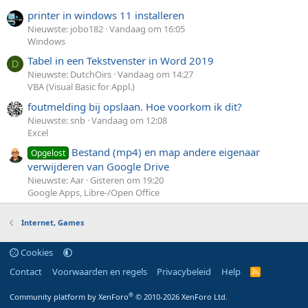
printer in windows 11 installeren
Nieuwste: jobo182
Vandaag om 16:05
Windows
Tabel in een Tekstvenster in Word 2019
D
Nieuwste: DutchOirs
Vandaag om 14:27
VBA (Visual Basic for Appl.)
foutmelding bij opslaan. Hoe voorkom ik dit?
Nieuwste: snb
Vandaag om 12:08
Excel
Bestand (mp4) en map andere eigenaar
Opgelost
verwijderen van Google Drive
Nieuwste: Aar
Gisteren om 19:20
Google Apps, Libre-/Open Office
Internet, Games
Cookies
Contact
Voorwaarden en regels
Privacybeleid
Help
R
S
S
®
Community platform by XenForo
© 2010-2026 XenForo Ltd.