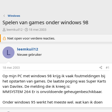
Windows
Spelen van games onder windows 98
O
S
leemkuil12
18 mei 2003
n
t
d
Niet open voor verdere reacties.
a
e
r
r
t
leemkuil12
L
w
d
Nieuwe gebruiker
e
a
r
t
p
u
18 mei 2003
#1
s
m
t
Op mijn PC met windows 98 krijg ik vaak foutmeldingen bij
a
het opstarten van games. De laatste poging was Super Karts
r
van Davilex. De melding die ik kreeg is:
t
MMSYSTEM 264 Er is onvoldoende geheugenbeschikbaar.
e
r
Onder windows 95 werkt het meeste wel. wat kan ik doen