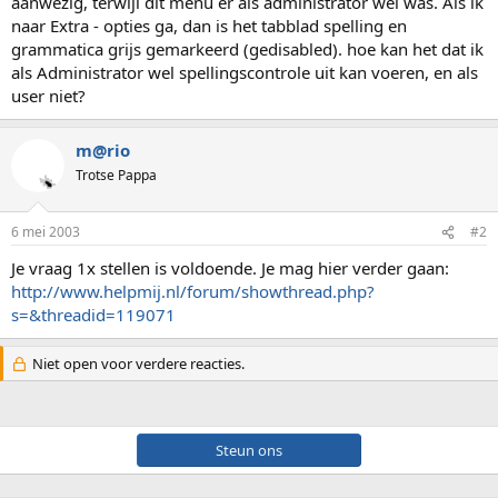
aanwezig, terwijl dit menu er als administrator wel was. Als ik
naar Extra - opties ga, dan is het tabblad spelling en
grammatica grijs gemarkeerd (gedisabled). hoe kan het dat ik
als Administrator wel spellingscontrole uit kan voeren, en als
user niet?
m@rio
Trotse Pappa
6 mei 2003
#2
Je vraag 1x stellen is voldoende. Je mag hier verder gaan:
http://www.helpmij.nl/forum/showthread.php?
s=&threadid=119071
Niet open voor verdere reacties.
Steun ons