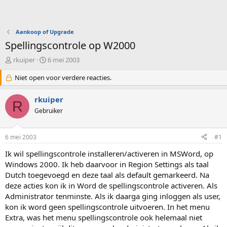
Aankoop of Upgrade
Spellingscontrole op W2000
O
S
rkuiper
6 mei 2003
n
t
d
Niet open voor verdere reacties.
a
e
r
r
t
rkuiper
R
w
d
Gebruiker
e
a
r
t
p
u
6 mei 2003
#1
s
m
t
Ik wil spellingscontrole installeren/activeren in MSWord, op
a
Windows 2000. Ik heb daarvoor in Region Settings als taal
r
Dutch toegevoegd en deze taal als default gemarkeerd. Na
t
deze acties kon ik in Word de spellingscontrole activeren. Als
e
Administrator tenminste. Als ik daarga ging inloggen als user,
r
kon ik word geen spellingscontrole uitvoeren. In het menu
Extra, was het menu spellingscontrole ook helemaal niet