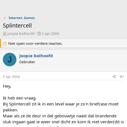
Internet, Games
Splintercell
O
S
Joopie bolhoofd
5 apr 2004
n
t
d
Niet open voor verdere reacties.
a
e
r
r
t
Joopie bolhoofd
J
w
d
Gebruiker
e
a
r
t
p
u
5 apr 2004
#1
s
m
t
Hey,
a
r
Ik heb een vraag.
t
Bij Splintercell zit ik in een level waar je zo'n briefcase moet
e
pakken.
r
Maar als ze de deur in dat gebouwtje naast dat brandende
stuk ingaan gaat ie weer snel dicht en kom ik niet verder(dit is