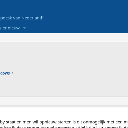
pdesk van Nederland"
s er nieuw
ndows
y staat en men wil opnieuw starten is dit onmogelijk met een mu
art kan ik deze computer wel opstarten. (Wel krijg ik wanneer ik d