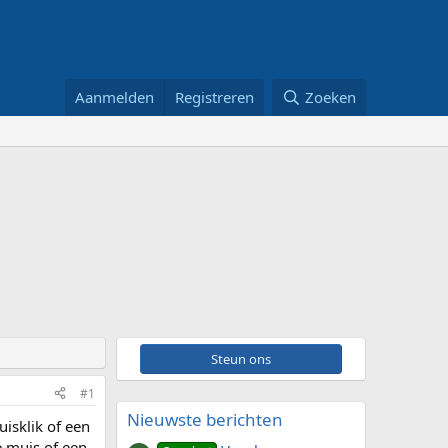
Aanmelden
Registreren
Zoeken
Steun ons
#1
Nieuwste berichten
isklik of een
e muis of een