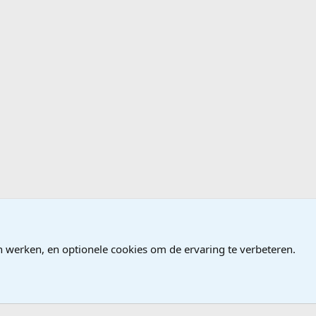
ndows
n werken, en optionele cookies om de ervaring te verbeteren.
®
Community platform by XenForo
© 2010-2026 XenForo Ltd.