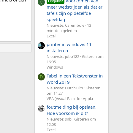
Voorkomen van
Opgelost
C
meer wedstrijden als dat er
tafels zijn op dezelfde
speeldag
Nieuwste: Carembole
13
minuten geleden
Excel
printer in windows 11
installeren
Nieuwste: jobo182
Gisteren om
16:05
Windows
Tabel in een Tekstvenster in
D
Word 2019
Nieuwste: DutchOirs
Gisteren
om 14:27
VBA (Visual Basic for Appl.)
foutmelding bij opslaan.
Hoe voorkom ik dit?
Nieuwste: snb
Gisteren om
12:08
Excel