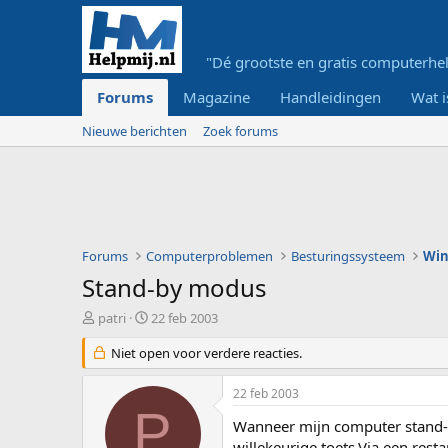
"Dé grootste en gratis computerhel
Forums
Magazine
Handleidingen
Wat i
Nieuwe berichten
Zoek forums
Forums
Computerproblemen
Besturingssysteem
Wi
Stand-by modus
O
S
patri
22 feb 2003
n
t
d
Niet open voor verdere reacties.
a
e
r
r
t
22 feb 2003
w
d
P
e
a
Wanneer mijn computer stand-b
r
t
willekeurige toets.Via een rest