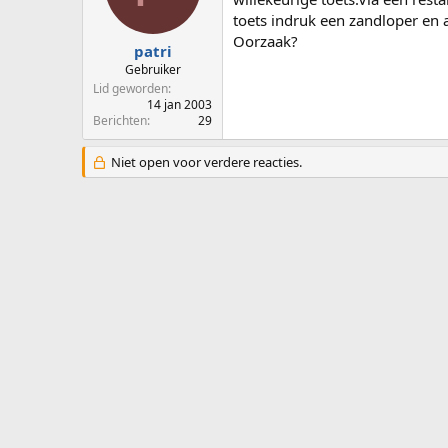
p
u
toets indruk een zandloper en 
s
m
Oorzaak?
t
patri
a
Gebruiker
r
Lid geworden
t
14 jan 2003
e
Berichten
29
r
Niet open voor verdere reacties.