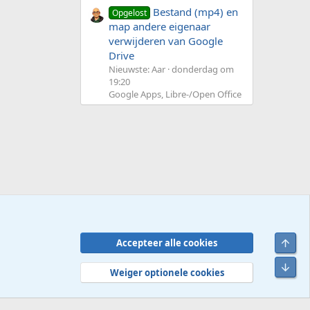
Bestand (mp4) en
Opgelost
map andere eigenaar
verwijderen van Google
Drive
Nieuwste: Aar
donderdag om
19:20
Google Apps, Libre-/Open Office
Bove
Accepteer alle cookies
Contact
Voorwaarden en regels
Privacybeleid
Help
R
Onde
S
Weiger optionele cookies
S