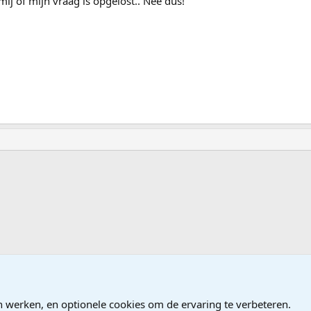
ij of mijn vraag is opgelost.. Nee dus!
ndows
n werken, en optionele cookies om de ervaring te verbeteren.