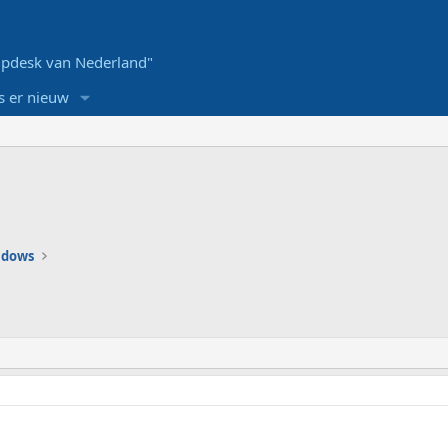
pdesk van Nederland"
s er nieuw
ndows