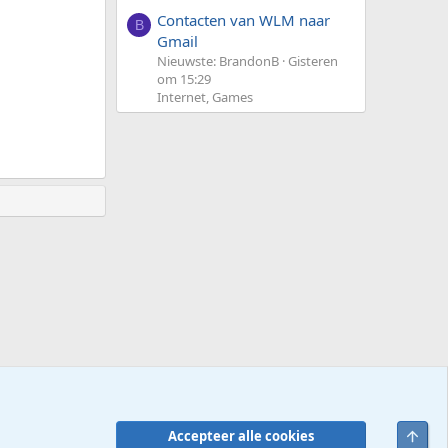
Contacten van WLM naar
B
Gmail
Nieuwste: BrandonB
Gisteren
om 15:29
Internet, Games
Bove
Accepteer alle cookies