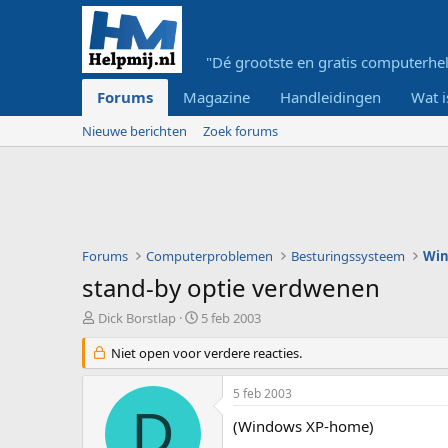
"Dé grootste en gratis computerhel
Forums
Magazine
Handleidingen
Wat i
Nieuwe berichten
Zoek forums
Forums
Computerproblemen
Besturingssysteem
Wi
stand-by optie verdwenen
O
S
Dick Borstlap
5 feb 2003
n
t
d
Niet open voor verdere reacties.
a
e
r
r
t
5 feb 2003
w
d
D
e
a
(Windows XP-home)
r
t