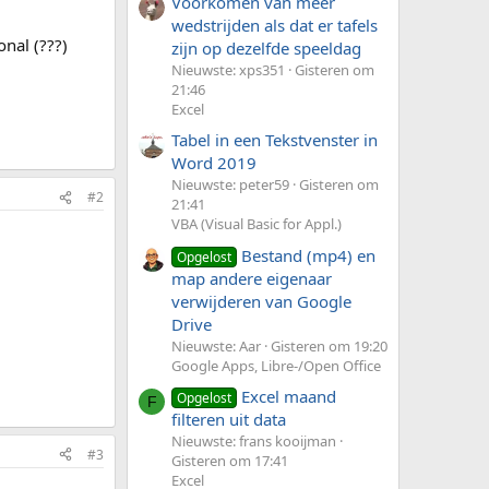
Voorkomen van meer
wedstrijden als dat er tafels
nal (???)
zijn op dezelfde speeldag
Nieuwste: xps351
Gisteren om
21:46
Excel
Tabel in een Tekstvenster in
Word 2019
Nieuwste: peter59
Gisteren om
#2
21:41
VBA (Visual Basic for Appl.)
Bestand (mp4) en
Opgelost
map andere eigenaar
verwijderen van Google
Drive
Nieuwste: Aar
Gisteren om 19:20
Google Apps, Libre-/Open Office
Excel maand
Opgelost
F
filteren uit data
Nieuwste: frans kooijman
#3
Gisteren om 17:41
Excel