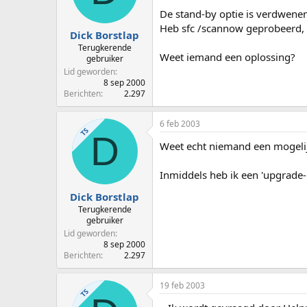
p
u
De stand-by optie is verdwenen
s
m
Heb sfc /scannow geprobeerd, 
t
Dick Borstlap
a
Terugkerende
Weet iemand een oplossing?
r
gebruiker
t
Lid geworden
e
8 sep 2000
Berichten
2.297
r
6 feb 2003
TS
D
Weet echt niemand een mogeli
Inmiddels heb ik een 'upgrade-in
Dick Borstlap
Terugkerende
gebruiker
Lid geworden
8 sep 2000
Berichten
2.297
19 feb 2003
TS