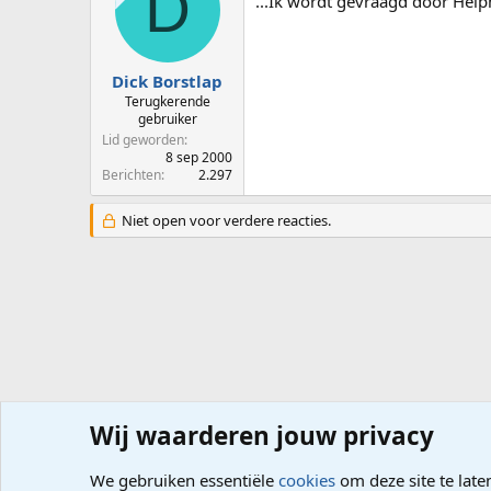
D
...Ik wordt gevraagd door Helpm
Dick Borstlap
Terugkerende
gebruiker
Lid geworden
8 sep 2000
Berichten
2.297
Niet open voor verdere reacties.
Wij waarderen jouw privacy
Forums
Computerproblemen
Besturingssysteem
Wi
We gebruiken essentiële
cookies
om deze site te late