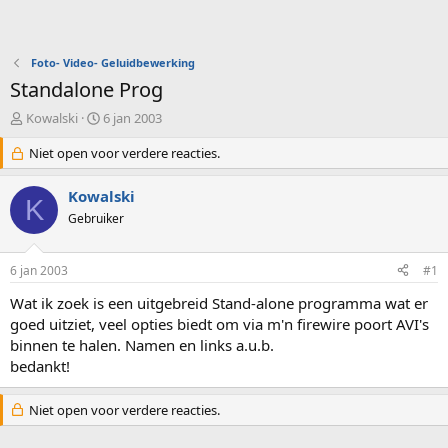
Foto- Video- Geluidbewerking
Standalone Prog
O
S
Kowalski
6 jan 2003
n
t
d
Niet open voor verdere reacties.
a
e
r
r
t
Kowalski
K
w
d
Gebruiker
e
a
r
t
p
u
6 jan 2003
#1
s
m
t
Wat ik zoek is een uitgebreid Stand-alone programma wat er
a
goed uitziet, veel opties biedt om via m'n firewire poort AVI's
r
binnen te halen. Namen en links a.u.b.
t
bedankt!
e
r
Niet open voor verdere reacties.