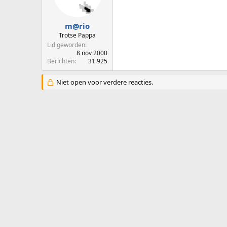
p
u
s
m
t
m@rio
a
Trotse Pappa
r
Lid geworden
t
8 nov 2000
e
Berichten
31.925
r
Niet open voor verdere reacties.