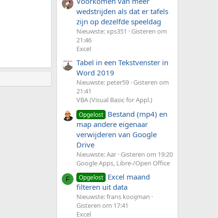
Voorkomen van meer
wedstrijden als dat er tafels
zijn op dezelfde speeldag
Nieuwste: xps351
Gisteren om
21:46
Excel
Tabel in een Tekstvenster in
Word 2019
Nieuwste: peter59
Gisteren om
21:41
VBA (Visual Basic for Appl.)
Bestand (mp4) en
Opgelost
map andere eigenaar
verwijderen van Google
Drive
Nieuwste: Aar
Gisteren om 19:20
Google Apps, Libre-/Open Office
Excel maand
Opgelost
F
filteren uit data
Nieuwste: frans kooijman
Gisteren om 17:41
Excel