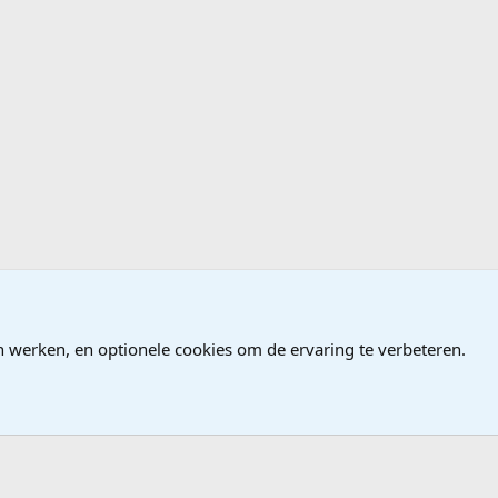
n werken, en optionele cookies om de ervaring te verbeteren.
®
Community platform by XenForo
© 2010-2026 XenForo Ltd.