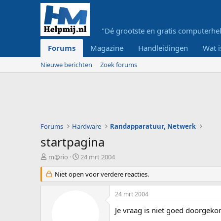
"Dé grootste en gratis computerhel
Forums
Magazine
Handleidingen
Wat i
Nieuwe berichten
Zoek forums
Forums
Hardware
Randapparatuur, Netwerk
startpagina
O
S
m@rio
24 mrt 2004
n
t
d
Niet open voor verdere reacties.
a
e
r
r
t
24 mrt 2004
w
d
e
a
Je vraag is niet goed doorgeko
r
t