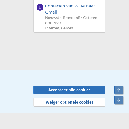
Contacten van WLM naar
B
Gmail
Nieuwste: BrandonB
Gisteren
om 15:29
Internet, Games
Bove
Accepteer alle cookies
Contact
Voorwaarden en regels
Privacybeleid
Help
R
Onde
S
Weiger optionele cookies
S