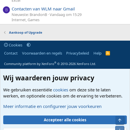
Excel
Contacten van WLM naar Gmail
B
Nieuwste: BrandonB
Vandaag om 15:29
Internet, Games
Aankoop of Upgrade
Cookies
Contact
Voorwaarden en regels
Privacybeleid
Help
R
S
S
®
Community platform by XenForo
© 2010-2026 XenForo Ltd.
Wij waarderen jouw privacy
We gebruiken essentiële
cookies
om deze site te laten
werken, en optionele cookies om de ervaring te verbeteren.
Meer informatie en configureer jouw voorkeuren
Bove
Accepteer alle cookies