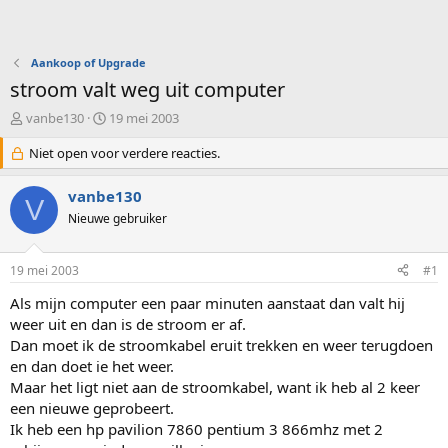
Aankoop of Upgrade
stroom valt weg uit computer
O
S
vanbe130
19 mei 2003
n
t
d
Niet open voor verdere reacties.
a
e
r
r
t
vanbe130
V
w
d
Nieuwe gebruiker
e
a
r
t
p
u
19 mei 2003
#1
s
m
t
Als mijn computer een paar minuten aanstaat dan valt hij
a
weer uit en dan is de stroom er af.
r
Dan moet ik de stroomkabel eruit trekken en weer terugdoen
t
en dan doet ie het weer.
e
Maar het ligt niet aan de stroomkabel, want ik heb al 2 keer
r
een nieuwe geprobeert.
Ik heb een hp pavilion 7860 pentium 3 866mhz met 2