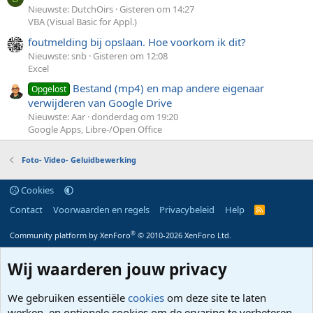
Nieuwste: DutchOirs
Gisteren om 14:27
VBA (Visual Basic for Appl.)
foutmelding bij opslaan. Hoe voorkom ik dit?
Nieuwste: snb
Gisteren om 12:08
Excel
Bestand (mp4) en map andere eigenaar
Opgelost
verwijderen van Google Drive
Nieuwste: Aar
donderdag om 19:20
Google Apps, Libre-/Open Office
Foto- Video- Geluidbewerking
Cookies
Contact
Voorwaarden en regels
Privacybeleid
Help
R
S
S
®
Community platform by XenForo
© 2010-2026 XenForo Ltd.
Wij waarderen jouw privacy
We gebruiken essentiële
cookies
om deze site te laten
werken, en optionele cookies om de ervaring te verbeteren.