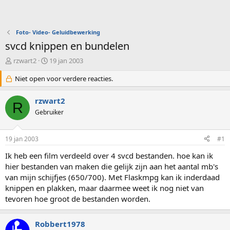
Foto- Video- Geluidbewerking
svcd knippen en bundelen
O
S
rzwart2
19 jan 2003
n
t
d
Niet open voor verdere reacties.
a
e
r
r
t
rzwart2
R
w
d
Gebruiker
e
a
r
t
p
u
19 jan 2003
#1
s
m
t
Ik heb een film verdeeld over 4 svcd bestanden. hoe kan ik
a
hier bestanden van maken die gelijk zijn aan het aantal mb's
r
van mijn schijfjes (650/700). Met Flaskmpg kan ik inderdaad
t
knippen en plakken, maar daarmee weet ik nog niet van
e
tevoren hoe groot de bestanden worden.
r
Robbert1978