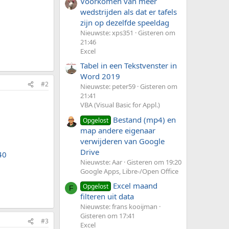
Voorkomen van meer
wedstrijden als dat er tafels
zijn op dezelfde speeldag
Nieuwste: xps351
Gisteren om
21:46
Excel
Tabel in een Tekstvenster in
Word 2019
#2
Nieuwste: peter59
Gisteren om
21:41
VBA (Visual Basic for Appl.)
Bestand (mp4) en
Opgelost
map andere eigenaar
3
verwijderen van Google
Drive
40
Nieuwste: Aar
Gisteren om 19:20
Google Apps, Libre-/Open Office
Excel maand
Opgelost
F
filteren uit data
Nieuwste: frans kooijman
Gisteren om 17:41
#3
Excel