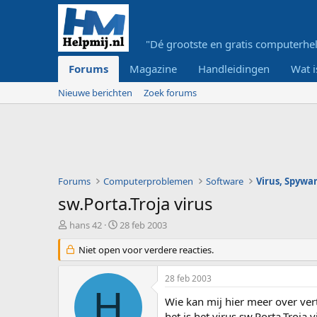
"Dé grootste en gratis computerhel
Forums
Magazine
Handleidingen
Wat i
Nieuwe berichten
Zoek forums
Forums
Computerproblemen
Software
Virus, Spywar
sw.Porta.Troja virus
O
S
hans 42
28 feb 2003
n
t
d
Niet open voor verdere reacties.
a
e
r
r
t
28 feb 2003
w
d
H
e
a
Wie kan mij hier meer over vert
r
t
het is het virus sw.Porta.Troja v