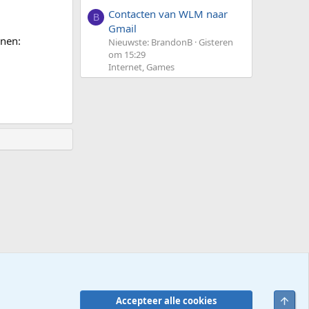
Contacten van WLM naar
B
Gmail
nnen:
Nieuwste: BrandonB
Gisteren
om 15:29
Internet, Games
Bove
Accepteer alle cookies