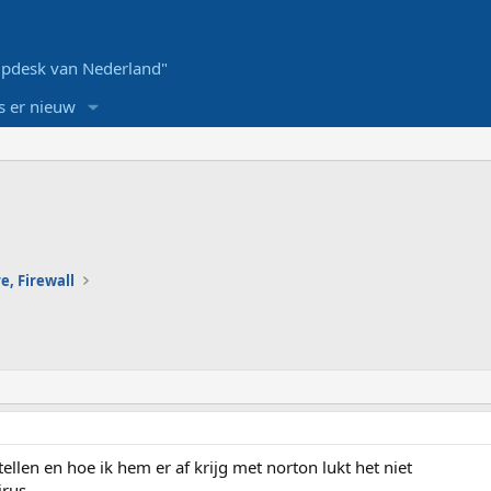
pdesk van Nederland"
s er nieuw
e, Firewall
ellen en hoe ik hem er af krijg met norton lukt het niet
irus