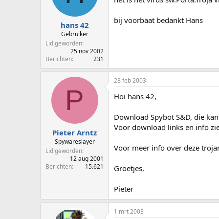
p
u
s
m
bij voorbaat bedankt Hans
t
hans 42
a
Gebruiker
r
Lid geworden
t
25 nov 2002
e
Berichten
231
r
28 feb 2003
P
Hoi hans 42,
Download Spybot S&D, die kan
Voor download links en info zi
Pieter Arntz
Spywareslayer
Voor meer info over deze troja
Lid geworden
12 aug 2001
Berichten
15.621
Groetjes,
Pieter
1 mrt 2003