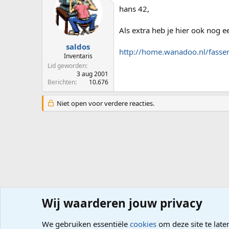
hans 42,
Als extra heb je hier ook nog 
saldos
http://home.wanadoo.nl/fasse
Inventaris
Lid geworden
3 aug 2001
Berichten
10.676
Niet open voor verdere reacties.
Wij waarderen jouw privacy
Forums
Computerproblemen
Software
Virus, Spywar
We gebruiken essentiële
cookies
om deze site te late