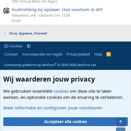
VBA (Visual Basic for Appl.)
foutmelding bij opslaan. Hoe voorkom ik dit?
Nieuwste: snb
Gisteren om 12:08
Excel
Virus, Spyware, Firewall
Cookies
Contact
Voorwaarden en regels
Privacybeleid
Help
R
S
S
®
Community platform by XenForo
© 2010-2026 XenForo Ltd.
Wij waarderen jouw privacy
We gebruiken essentiële
cookies
om deze site te laten
werken, en optionele cookies om de ervaring te verbeteren.
Meer informatie en configureer jouw voorkeuren
Bove
Accepteer alle cookies