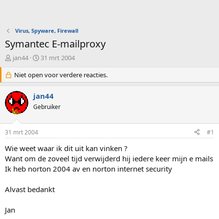
Virus, Spyware, Firewall
Symantec E-mailproxy
O
S
jan44
31 mrt 2004
n
t
d
Niet open voor verdere reacties.
a
e
r
r
t
jan44
w
d
Gebruiker
e
a
r
t
p
u
31 mrt 2004
#1
s
m
t
Wie weet waar ik dit uit kan vinken ?
a
Want om de zoveel tijd verwijderd hij iedere keer mijn e mails
r
Ik heb norton 2004 av en norton internet security
t
e
Alvast bedankt
r
Jan