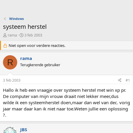
Windows
systeem herstel
O
S
rama
3 feb 2003
n
t
d
Niet open voor verdere reacties.
a
e
r
r
t
rama
R
w
d
Terugkerende gebruiker
e
a
r
t
p
u
3 feb 2003
#1
s
m
t
Hallo ik heb een vraagje over systeem herstel met win xp pr.
a
De computer van mijn vrouw draait niet lekker meer,dus
r
wilde ik een systeemherstel doen,maar dan wel van dec. vorig
t
jaar maar daar kan ik niet naar toe.Weten jullie een oplossing
e
?.
r
JBS