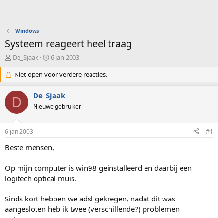
Windows
Systeem reageert heel traag
O
S
De_Sjaak
6 jan 2003
n
t
d
Niet open voor verdere reacties.
a
e
r
r
t
De_Sjaak
D
w
d
Nieuwe gebruiker
e
a
r
t
p
u
6 jan 2003
#1
s
m
t
Beste mensen,
a
r
Op mijn computer is win98 geinstalleerd en daarbij een
t
logitech optical muis.
e
r
Sinds kort hebben we adsl gekregen, nadat dit was
aangesloten heb ik twee (verschillende?) problemen