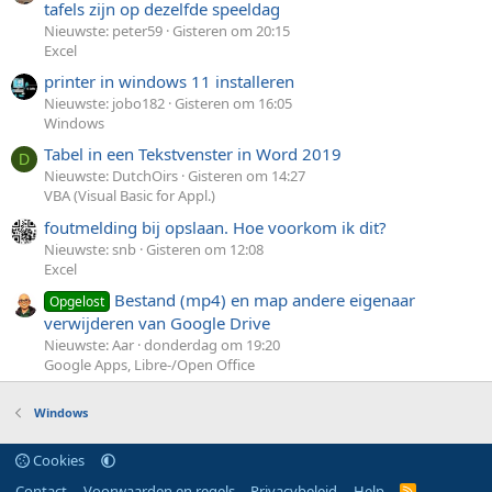
tafels zijn op dezelfde speeldag
Nieuwste: peter59
Gisteren om 20:15
Excel
printer in windows 11 installeren
Nieuwste: jobo182
Gisteren om 16:05
Windows
Tabel in een Tekstvenster in Word 2019
D
Nieuwste: DutchOirs
Gisteren om 14:27
VBA (Visual Basic for Appl.)
foutmelding bij opslaan. Hoe voorkom ik dit?
Nieuwste: snb
Gisteren om 12:08
Excel
Bestand (mp4) en map andere eigenaar
Opgelost
verwijderen van Google Drive
Nieuwste: Aar
donderdag om 19:20
Google Apps, Libre-/Open Office
Windows
Cookies
Contact
Voorwaarden en regels
Privacybeleid
Help
R