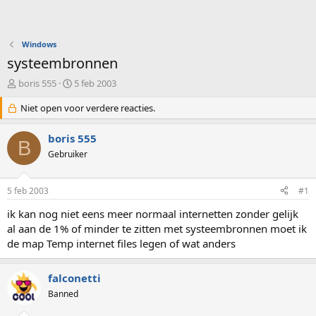
Windows
systeembronnen
O
S
boris 555
5 feb 2003
n
t
d
Niet open voor verdere reacties.
a
e
r
r
t
boris 555
B
w
d
Gebruiker
e
a
r
t
p
u
5 feb 2003
#1
s
m
t
ik kan nog niet eens meer normaal internetten zonder gelijk
a
al aan de 1% of minder te zitten met systeembronnen moet ik
r
de map Temp internet files legen of wat anders
t
e
r
falconetti
Banned