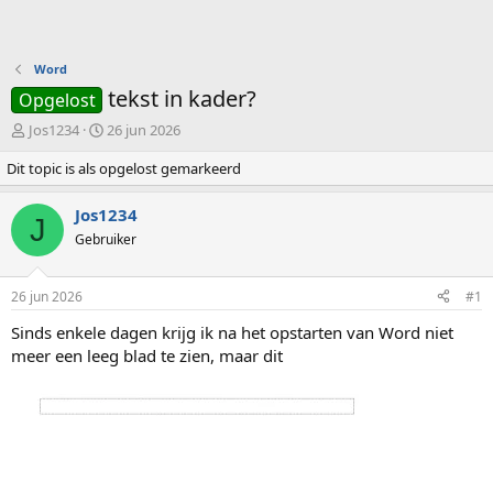
Word
tekst in kader?
Opgelost
O
S
Jos1234
26 jun 2026
n
t
Dit topic is als opgelost gemarkeerd
d
a
e
r
r
t
Jos1234
J
w
d
Gebruiker
e
a
r
t
p
u
26 jun 2026
#1
s
m
t
Sinds enkele dagen krijg ik na het opstarten van Word niet
a
meer een leeg blad te zien, maar dit
r
t
e
r