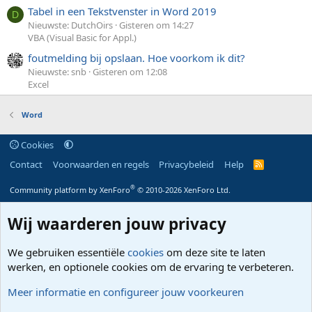
Tabel in een Tekstvenster in Word 2019
D
Nieuwste: DutchOirs
Gisteren om 14:27
VBA (Visual Basic for Appl.)
foutmelding bij opslaan. Hoe voorkom ik dit?
Nieuwste: snb
Gisteren om 12:08
Excel
Word
Cookies
Contact
Voorwaarden en regels
Privacybeleid
Help
R
S
S
®
Community platform by XenForo
© 2010-2026 XenForo Ltd.
Wij waarderen jouw privacy
We gebruiken essentiële
cookies
om deze site te laten
werken, en optionele cookies om de ervaring te verbeteren.
Meer informatie en configureer jouw voorkeuren