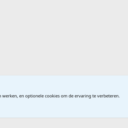
n werken, en optionele cookies om de ervaring te verbeteren.
®
Community platform by XenForo
© 2010-2026 XenForo Ltd.