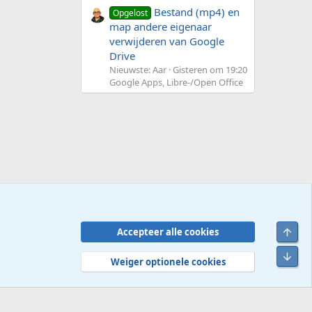
Bestand (mp4) en
Opgelost
map andere eigenaar
verwijderen van Google
Drive
Nieuwste: Aar
Gisteren om 19:20
Google Apps, Libre-/Open Office
Bove
Accepteer alle cookies
Contact
Voorwaarden en regels
Privacybeleid
Help
R
Onde
S
Weiger optionele cookies
S