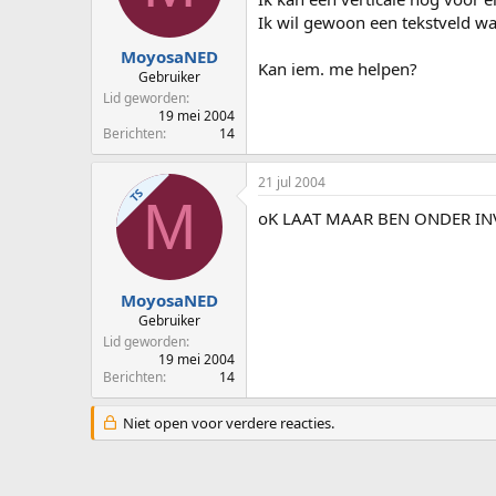
p
u
Ik wil gewoon een tekstveld wa
s
m
t
MoyosaNED
Kan iem. me helpen?
a
Gebruiker
r
Lid geworden
t
19 mei 2004
e
Berichten
14
r
21 jul 2004
TS
M
oK LAAT MAAR BEN ONDER IN
MoyosaNED
Gebruiker
Lid geworden
19 mei 2004
Berichten
14
Niet open voor verdere reacties.