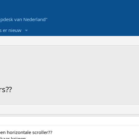
pdesk van Nederland"
s er nieuw
rs??
een horizontale scroller??
kaar krijgen.