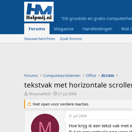
"Dé grootste en gratis computerhel
Forums
Magazine
Handleidingen
Wat i
Nieuwe berichten
Zoek forums
Forums
Computerproblemen
Office
Access
tekstvak met horizontale scrolle
O
S
MoyosaNED
21 jul 2004
n
t
d
Niet open voor verdere reacties.
a
e
r
r
t
21 jul 2004
w
d
M
e
a
Hoe krijg ik een tekst vak met 
r
t
Ik kan een verticale nog voor el