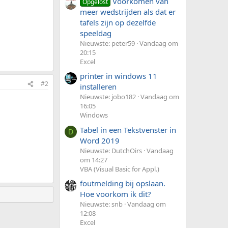
Voorkomen van
Opgelost
meer wedstrijden als dat er
tafels zijn op dezelfde
speeldag
Nieuwste: peter59
Vandaag om
20:15
Excel
printer in windows 11
#2
installeren
Nieuwste: jobo182
Vandaag om
16:05
Windows
Tabel in een Tekstvenster in
D
Word 2019
Nieuwste: DutchOirs
Vandaag
om 14:27
VBA (Visual Basic for Appl.)
foutmelding bij opslaan.
Hoe voorkom ik dit?
Nieuwste: snb
Vandaag om
12:08
Excel