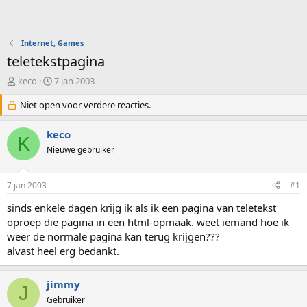
Internet, Games
teletekstpagina
O
S
keco
7 jan 2003
n
t
d
Niet open voor verdere reacties.
a
e
r
r
t
keco
K
w
d
Nieuwe gebruiker
e
a
r
t
p
u
7 jan 2003
#1
s
m
t
sinds enkele dagen krijg ik als ik een pagina van teletekst
a
oproep die pagina in een html-opmaak. weet iemand hoe ik
r
weer de normale pagina kan terug krijgen???
t
alvast heel erg bedankt.
e
r
jimmy
J
Gebruiker