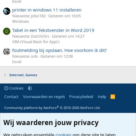
Excel
printer in windows 11 installeren
Nieuwste: jobo182
Gisteren om 16:05
Windows
Tabel in een Tekstvenster in Word 2019
D
Nieuwste: DutchOirs
Gisteren om 14:27
VBA (Visual Basic for Appl.)
foutmelding bij opslaan. Hoe voorkom ik dit?
Nieuwste: snb
Gisteren om 12:08
Excel
Internet, Games
Cookies
Contact
Voorwaarden en regels
Privacybeleid
Help
R
S
S
®
Community platform by XenForo
© 2010-2026 XenForo Ltd.
Wij waarderen jouw privacy
We gebruiken essentiële
cookies
om deze site te laten