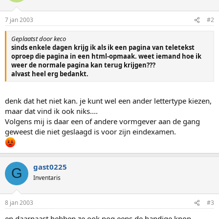
7 jan 2003
#2
Geplaatst door keco
sinds enkele dagen krijg ik als ik een pagina van teletekst
oproep die pagina in een html-opmaak. weet iemand hoe ik
weer de normale pagina kan terug krijgen???
alvast heel erg bedankt.
denk dat het niet kan. je kunt wel een ander lettertype kiezen,
maar dat vind ik ook niks....
Volgens mij is daar een of andere vormgever aan de gang
geweest die niet geslaagd is voor zijn eindexamen.
gast0225
G
Inventaris
8 jan 2003
#3
en daarnaast hebben ze ook nog eens de handige knop