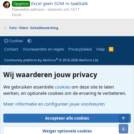
Excel geen SOM in taakbalk
Opgelost
Nieuwste: edmoor
Gisteren om 19:17
Excel
Foto- Video- Geluidbewerking
Cookies
Contact
Voorwaarden en regels
Privacybeleid
Help
R
S
S
®
Community platform by XenForo
© 2010-2026 XenForo Ltd.
Wij waarderen jouw privacy
We gebruiken essentiële
cookies
om deze site te laten
werken, en optionele cookies om de ervaring te verbeteren.
Meer informatie en configureer jouw voorkeuren
Bove
Accepteer alle cookies
Onde
Weiger optionele cookies