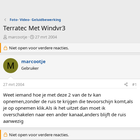
Foto- Video- Geluidbewerking
Terratec Met Windvr3
O
S
marcootje
27 mrt 2004
n
t
d
Niet open voor verdere reacties.
a
e
r
r
t
marcootje
M
w
d
Gebruiker
e
a
r
t
p
u
27 mrt 2004
#1
s
m
t
Weet iemand hoe je met deze 2 van de tv kan
a
opnemen,zonder de ruis te krijgen die tevoorschijn komt,als
r
je op opnemen klik.Als ik het uitzet dan moet ik
t
overschakelen naar een ander kanaal,anders blijft de ruis
e
aanwezig
r
Niet open voor verdere reacties.