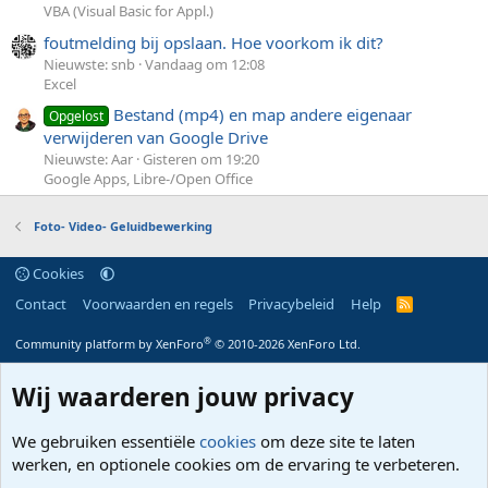
VBA (Visual Basic for Appl.)
foutmelding bij opslaan. Hoe voorkom ik dit?
Nieuwste: snb
Vandaag om 12:08
Excel
Bestand (mp4) en map andere eigenaar
Opgelost
verwijderen van Google Drive
Nieuwste: Aar
Gisteren om 19:20
Google Apps, Libre-/Open Office
Foto- Video- Geluidbewerking
Cookies
Contact
Voorwaarden en regels
Privacybeleid
Help
R
S
S
®
Community platform by XenForo
© 2010-2026 XenForo Ltd.
Wij waarderen jouw privacy
We gebruiken essentiële
cookies
om deze site te laten
werken, en optionele cookies om de ervaring te verbeteren.