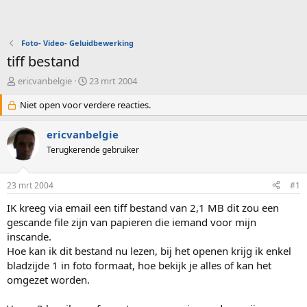
Foto- Video- Geluidbewerking
tiff bestand
O
S
ericvanbelgie
23 mrt 2004
n
t
d
Niet open voor verdere reacties.
a
e
r
r
t
ericvanbelgie
w
d
Terugkerende gebruiker
e
a
r
t
p
u
23 mrt 2004
#1
s
m
t
IK kreeg via email een tiff bestand van 2,1 MB dit zou een
a
gescande file zijn van papieren die iemand voor mijn
r
inscande.
t
Hoe kan ik dit bestand nu lezen, bij het openen krijg ik enkel
e
bladzijde 1 in foto formaat, hoe bekijk je alles of kan het
r
omgezet worden.